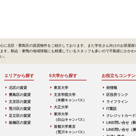
心に北区・豊島区の賃貸物件をご紹介しております。また学生さん向けのお部屋探
ます。駒込・巣鴨の地域情報にも精通しているスタッフも多いので不動産にかかわ
い。
エリアから探す
5大学から探す
お役立ちコンテン
北区の賃貸
東京大学
街情報
豊島区の賃貸
文京学院大学
区役所リンク
（本郷キャンパス）
文京区の賃貸
ライフライン
大正大学
荒川区の賃貸
IT重説
東洋大学
足立区の賃貸
クレジットカード
（白山キャンパス）
板橋区の賃貸
LINE問い合せ（
首都大学東京
LINE問い合せ（
（荒川キャンパス）