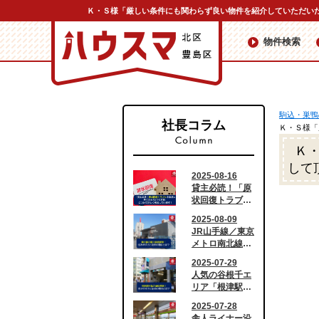
物件検索
駒込・巣鴨
社長コラム
Ｋ・Ｓ様「
Ｋ
して