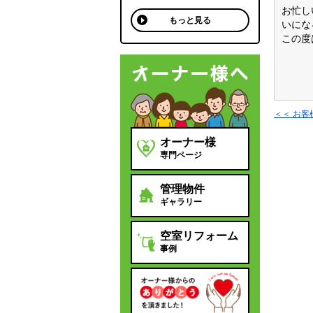
お忙し
もっと見る
いにな
この度
＜＜ お
オーナー様
専門ページ
管理物件
ギャラリー
空室リフォーム
事例