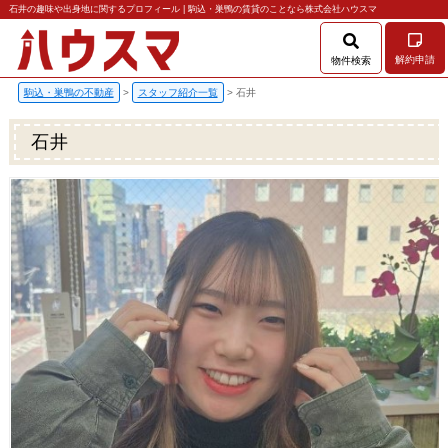
石井の趣味や出身地に関するプロフィール | 駒込・巣鴨の賃貸のことなら株式会社ハウスマ
解約申請
物件検索
駒込・巣鴨の不動産
>
スタッフ紹介一覧
>
石井
石井