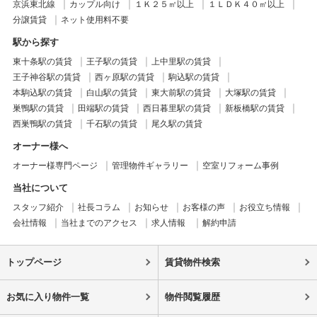
京浜東北線
カップル向け
１Ｋ２５㎡以上
１ＬＤＫ４０㎡以上
分譲賃貸
ネット使用料不要
駅から探す
東十条駅の賃貸
王子駅の賃貸
上中里駅の賃貸
王子神谷駅の賃貸
西ヶ原駅の賃貸
駒込駅の賃貸
本駒込駅の賃貸
白山駅の賃貸
東大前駅の賃貸
大塚駅の賃貸
巣鴨駅の賃貸
田端駅の賃貸
西日暮里駅の賃貸
新板橋駅の賃貸
西巣鴨駅の賃貸
千石駅の賃貸
尾久駅の賃貸
オーナー様へ
オーナー様専門ページ
管理物件ギャラリー
空室リフォーム事例
当社について
スタッフ紹介
社長コラム
お知らせ
お客様の声
お役立ち情報
会社情報
当社までのアクセス
求人情報
解約申請
トップページ
賃貸物件検索
お気に入り物件一覧
物件閲覧履歴