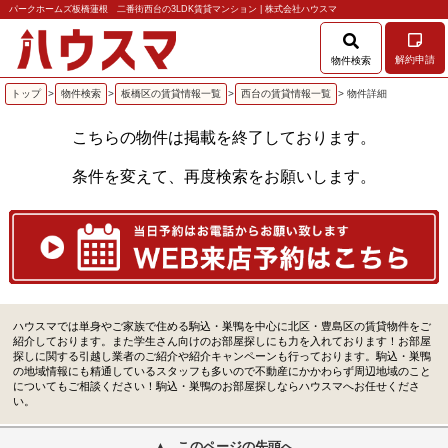
パークホームズ板橋蓮根 二番街西台の3LDK賃貸マンション | 株式会社ハウスマ
解約申請
物件検索
トップ
>
物件検索
>
板橋区の賃貸情報一覧
>
西台の賃貸情報一覧
> 物件詳細
こちらの物件は掲載を終了しております。
条件を変えて、再度検索をお願いします。
ハウスマでは単身やご家族で住める駒込・巣鴨を中心に北区・豊島区の賃貸物件をご
紹介しております。また学生さん向けのお部屋探しにも力を入れております！お部屋
探しに関する引越し業者のご紹介や紹介キャンペーンも行っております。駒込・巣鴨
の地域情報にも精通しているスタッフも多いので不動産にかかわらず周辺地域のこと
についてもご相談ください！駒込・巣鴨のお部屋探しならハウスマへお任せくださ
い。
このページの先頭へ