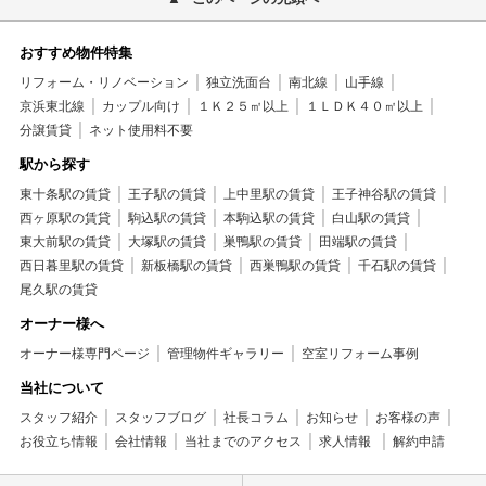
おすすめ物件特集
リフォーム・リノベーション
独立洗面台
南北線
山手線
京浜東北線
カップル向け
１Ｋ２５㎡以上
１ＬＤＫ４０㎡以上
分譲賃貸
ネット使用料不要
駅から探す
東十条駅の賃貸
王子駅の賃貸
上中里駅の賃貸
王子神谷駅の賃貸
西ヶ原駅の賃貸
駒込駅の賃貸
本駒込駅の賃貸
白山駅の賃貸
東大前駅の賃貸
大塚駅の賃貸
巣鴨駅の賃貸
田端駅の賃貸
西日暮里駅の賃貸
新板橋駅の賃貸
西巣鴨駅の賃貸
千石駅の賃貸
尾久駅の賃貸
オーナー様へ
オーナー様専門ページ
管理物件ギャラリー
空室リフォーム事例
当社について
スタッフ紹介
スタッフブログ
社長コラム
お知らせ
お客様の声
お役立ち情報
会社情報
当社までのアクセス
求人情報
解約申請