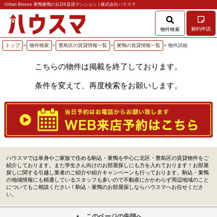
Urban Breeze 巣鴨巣鴨の1LDK賃貸マンション | 株式会社ハウスマ
解約申請
物件検索
トップ
>
物件検索
>
豊島区の賃貸情報一覧
>
巣鴨の賃貸情報一覧
> 物件詳細
こちらの物件は掲載を終了しております。
条件を変えて、再度検索をお願いします。
ハウスマでは単身やご家族で住める駒込・巣鴨を中心に北区・豊島区の賃貸物件をご
紹介しております。また学生さん向けのお部屋探しにも力を入れております！お部屋
探しに関する引越し業者のご紹介や紹介キャンペーンも行っております。駒込・巣鴨
の地域情報にも精通しているスタッフも多いので不動産にかかわらず周辺地域のこと
についてもご相談ください！駒込・巣鴨のお部屋探しならハウスマへお任せくださ
い。
このページの先頭へ