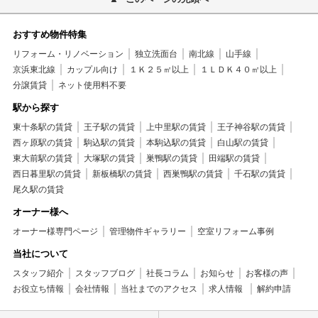
おすすめ物件特集
リフォーム・リノベーション
独立洗面台
南北線
山手線
京浜東北線
カップル向け
１Ｋ２５㎡以上
１ＬＤＫ４０㎡以上
分譲賃貸
ネット使用料不要
駅から探す
東十条駅の賃貸
王子駅の賃貸
上中里駅の賃貸
王子神谷駅の賃貸
西ヶ原駅の賃貸
駒込駅の賃貸
本駒込駅の賃貸
白山駅の賃貸
東大前駅の賃貸
大塚駅の賃貸
巣鴨駅の賃貸
田端駅の賃貸
西日暮里駅の賃貸
新板橋駅の賃貸
西巣鴨駅の賃貸
千石駅の賃貸
尾久駅の賃貸
オーナー様へ
オーナー様専門ページ
管理物件ギャラリー
空室リフォーム事例
当社について
スタッフ紹介
スタッフブログ
社長コラム
お知らせ
お客様の声
お役立ち情報
会社情報
当社までのアクセス
求人情報
解約申請