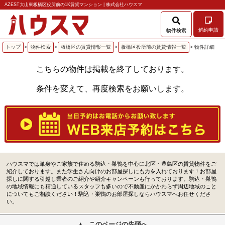
AZEST大山東板橋区役所前の1K賃貸マンション | 株式会社ハウスマ
解約申請
物件検索
トップ
>
物件検索
>
板橋区の賃貸情報一覧
>
板橋区役所前の賃貸情報一覧
> 物件詳細
こちらの物件は掲載を終了しております。
条件を変えて、再度検索をお願いします。
ハウスマでは単身やご家族で住める駒込・巣鴨を中心に北区・豊島区の賃貸物件をご
紹介しております。また学生さん向けのお部屋探しにも力を入れております！お部屋
探しに関する引越し業者のご紹介や紹介キャンペーンも行っております。駒込・巣鴨
の地域情報にも精通しているスタッフも多いので不動産にかかわらず周辺地域のこと
についてもご相談ください！駒込・巣鴨のお部屋探しならハウスマへお任せくださ
い。
このページの先頭へ