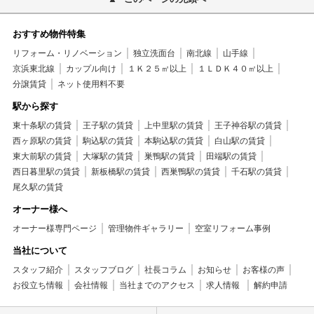
おすすめ物件特集
リフォーム・リノベーション
独立洗面台
南北線
山手線
京浜東北線
カップル向け
１Ｋ２５㎡以上
１ＬＤＫ４０㎡以上
分譲賃貸
ネット使用料不要
駅から探す
東十条駅の賃貸
王子駅の賃貸
上中里駅の賃貸
王子神谷駅の賃貸
西ヶ原駅の賃貸
駒込駅の賃貸
本駒込駅の賃貸
白山駅の賃貸
東大前駅の賃貸
大塚駅の賃貸
巣鴨駅の賃貸
田端駅の賃貸
西日暮里駅の賃貸
新板橋駅の賃貸
西巣鴨駅の賃貸
千石駅の賃貸
尾久駅の賃貸
オーナー様へ
オーナー様専門ページ
管理物件ギャラリー
空室リフォーム事例
当社について
スタッフ紹介
スタッフブログ
社長コラム
お知らせ
お客様の声
お役立ち情報
会社情報
当社までのアクセス
求人情報
解約申請