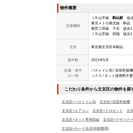
物件概要
ＪＲ山手線
駒込駅
徒歩
東京メトロ南北線 駒込 
交通機関
都営三田線 千石 徒歩1
ＪＲ山手線 田端 徒歩1
住所
東京都文京区本駒込
築年数
2021年5月
設備・条件
バストイレ別 / 浴室乾燥機 /
の一例
ックス / ネット使用料不要 
こだわり条件から文京区の物件を探
文京区+バストイレ別
文京区+浴室乾燥機
文京区+エアコン
文京区+クロゼット
文
文京区+ネット専用回線
文京区+デザイナ
文京区+カード決済(初期費用)