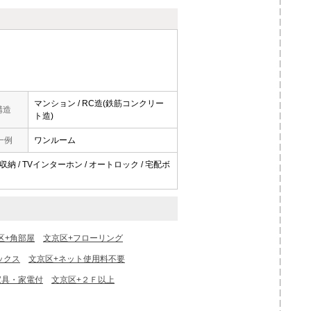
マンション / RC造(鉄筋コンクリー
構造
ト造)
一例
ワンルーム
収納 / TVインターホン / オートロック / 宅配ボ
区+角部屋
文京区+フローリング
ックス
文京区+ネット使用料不要
家具・家電付
文京区+２Ｆ以上