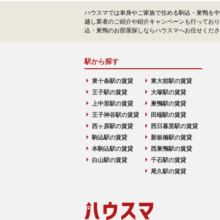
ハウスマでは単身やご家族で住める駒込・巣鴨を中
越し業者のご紹介や紹介キャンペーンも行っており
込・巣鴨のお部屋探しならハウスマへお任せくださ
駅から探す
東十条駅の賃貸
東大前駅の賃貸
王子駅の賃貸
大塚駅の賃貸
上中里駅の賃貸
巣鴨駅の賃貸
王子神谷駅の賃貸
田端駅の賃貸
西ヶ原駅の賃貸
西日暮里駅の賃貸
駒込駅の賃貸
新板橋駅の賃貸
本駒込駅の賃貸
西巣鴨駅の賃貸
白山駅の賃貸
千石駅の賃貸
尾久駅の賃貸