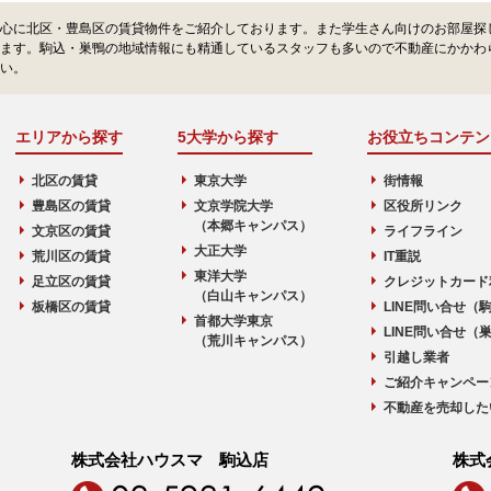
心に北区・豊島区の賃貸物件をご紹介しております。また学生さん向けのお部屋探
ます。駒込・巣鴨の地域情報にも精通しているスタッフも多いので不動産にかかわ
い。
エリアから探す
5大学から探す
お役立ちコンテン
北区の賃貸
東京大学
街情報
豊島区の賃貸
文京学院大学
区役所リンク
（本郷キャンパス）
文京区の賃貸
ライフライン
大正大学
荒川区の賃貸
IT重説
東洋大学
足立区の賃貸
クレジットカード
（白山キャンパス）
板橋区の賃貸
LINE問い合せ（
首都大学東京
LINE問い合せ（
（荒川キャンパス）
引越し業者
ご紹介キャンペー
不動産を売却した
株式会社ハウスマ 駒込店
株式