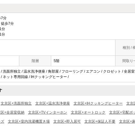
7分
徒歩7分
1分
1分
種別 / 
階層
5階
間取り
 洗面所独立 / 温水洗浄便座 / 角部屋 / フローリング / エアコン / クロゼット / 全居室
/ ネット専用回線 / IHクッキングヒーター /
す
文京区+洗面所独立
文京区+温水洗浄便座
文京区+IHクッキングヒーター
文京
京区+全居室収納
文京区+TVインターホン
文京区+オートロック
文京区+宅配ボ
ーズ
文京区+室内洗濯機置き場
文京区+即入居可
文京区+保証人不要
文京区+