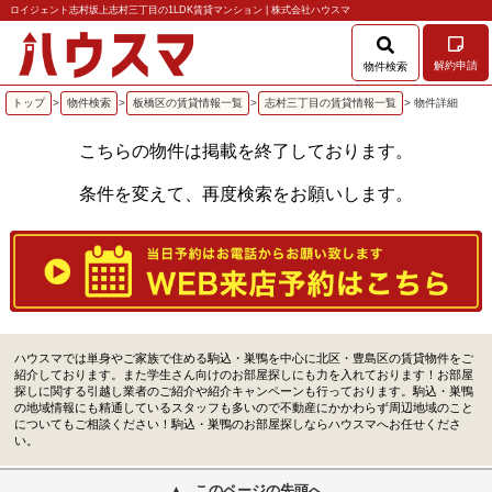
ロイジェント志村坂上志村三丁目の1LDK賃貸マンション | 株式会社ハウスマ
解約申請
物件検索
トップ
>
物件検索
>
板橋区の賃貸情報一覧
>
志村三丁目の賃貸情報一覧
> 物件詳細
こちらの物件は掲載を終了しております。
条件を変えて、再度検索をお願いします。
ハウスマでは単身やご家族で住める駒込・巣鴨を中心に北区・豊島区の賃貸物件をご
紹介しております。また学生さん向けのお部屋探しにも力を入れております！お部屋
探しに関する引越し業者のご紹介や紹介キャンペーンも行っております。駒込・巣鴨
の地域情報にも精通しているスタッフも多いので不動産にかかわらず周辺地域のこと
についてもご相談ください！駒込・巣鴨のお部屋探しならハウスマへお任せくださ
い。
このページの先頭へ