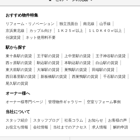
おすすめ物件特集
リフォーム・リノベーション
独立洗面台
南北線
山手線
京浜東北線
カップル向け
１Ｋ２５㎡以上
１ＬＤＫ４０㎡以上
分譲賃貸
ネット使用料不要
駅から探す
東十条駅の賃貸
王子駅の賃貸
上中里駅の賃貸
王子神谷駅の賃貸
西ヶ原駅の賃貸
駒込駅の賃貸
本駒込駅の賃貸
白山駅の賃貸
東大前駅の賃貸
大塚駅の賃貸
巣鴨駅の賃貸
田端駅の賃貸
西日暮里駅の賃貸
新板橋駅の賃貸
西巣鴨駅の賃貸
千石駅の賃貸
尾久駅の賃貸
オーナー様へ
オーナー様専門ページ
管理物件ギャラリー
空室リフォーム事例
当社について
スタッフ紹介
スタッフブログ
社長コラム
お知らせ
お客様の声
お役立ち情報
会社情報
当社までのアクセス
求人情報
解約申請