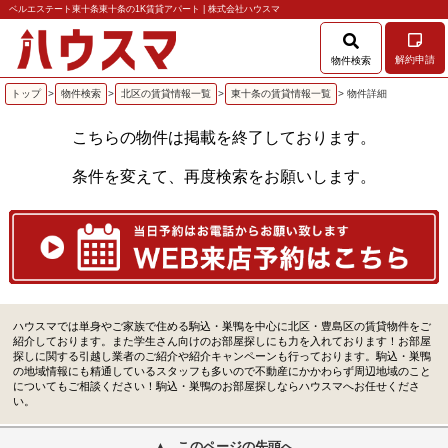
ベルエステート東十条東十条の1K賃貸アパート | 株式会社ハウスマ
解約申請
物件検索
トップ
>
物件検索
>
北区の賃貸情報一覧
>
東十条の賃貸情報一覧
> 物件詳細
こちらの物件は掲載を終了しております。
条件を変えて、再度検索をお願いします。
ハウスマでは単身やご家族で住める駒込・巣鴨を中心に北区・豊島区の賃貸物件をご
紹介しております。また学生さん向けのお部屋探しにも力を入れております！お部屋
探しに関する引越し業者のご紹介や紹介キャンペーンも行っております。駒込・巣鴨
の地域情報にも精通しているスタッフも多いので不動産にかかわらず周辺地域のこと
についてもご相談ください！駒込・巣鴨のお部屋探しならハウスマへお任せくださ
い。
このページの先頭へ