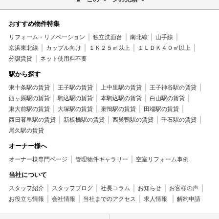
おすすめ物件特集
リフォーム・リノベーション
独立洗面台
南北線
山手線
京浜東北線
カップル向け
１Ｋ２５㎡以上
１ＬＤＫ４０㎡以上
分譲賃貸
ネット使用料不要
駅から探す
東十条駅の賃貸
王子駅の賃貸
上中里駅の賃貸
王子神谷駅の賃貸
西ヶ原駅の賃貸
駒込駅の賃貸
本駒込駅の賃貸
白山駅の賃貸
東大前駅の賃貸
大塚駅の賃貸
巣鴨駅の賃貸
田端駅の賃貸
西日暮里駅の賃貸
新板橋駅の賃貸
西巣鴨駅の賃貸
千石駅の賃貸
尾久駅の賃貸
オーナー様へ
オーナー様専門ページ
管理物件ギャラリー
空室リフォーム事例
当社について
スタッフ紹介
スタッフブログ
社長コラム
お知らせ
お客様の声
お役立ち情報
会社情報
当社までのアクセス
求人情報
解約申請