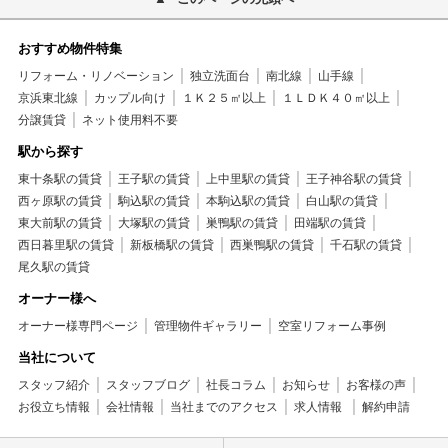
おすすめ物件特集
リフォーム・リノベーション
独立洗面台
南北線
山手線
京浜東北線
カップル向け
１Ｋ２５㎡以上
１ＬＤＫ４０㎡以上
分譲賃貸
ネット使用料不要
駅から探す
東十条駅の賃貸
王子駅の賃貸
上中里駅の賃貸
王子神谷駅の賃貸
西ヶ原駅の賃貸
駒込駅の賃貸
本駒込駅の賃貸
白山駅の賃貸
東大前駅の賃貸
大塚駅の賃貸
巣鴨駅の賃貸
田端駅の賃貸
西日暮里駅の賃貸
新板橋駅の賃貸
西巣鴨駅の賃貸
千石駅の賃貸
尾久駅の賃貸
オーナー様へ
オーナー様専門ページ
管理物件ギャラリー
空室リフォーム事例
当社について
スタッフ紹介
スタッフブログ
社長コラム
お知らせ
お客様の声
お役立ち情報
会社情報
当社までのアクセス
求人情報
解約申請