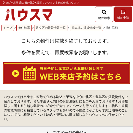
Gran Avail扇 扇大橋の2LDK賃貸マンション | 株式会社ハウスマ
解約申請
物件検索
トップ
>
物件検索
>
足立区の賃貸情報一覧
>
扇大橋の賃貸情報一覧
> 物件詳細
こちらの物件は掲載を終了しております。
条件を変えて、再度検索をお願いします。
ハウスマでは単身やご家族で住める駒込・巣鴨を中心に北区・豊島区の賃貸物件をご
紹介しております。また学生さん向けのお部屋探しにも力を入れております！お部屋
探しに関する引越し業者のご紹介や紹介キャンペーンも行っております。駒込・巣鴨
の地域情報にも精通しているスタッフも多いので不動産にかかわらず周辺地域のこと
についてもご相談ください！駒込・巣鴨のお部屋探しならハウスマへお任せくださ
い。
このページの先頭へ