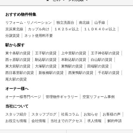
おすすめ物件特集
リフォーム・リノベーション
独立洗面台
南北線
山手線
京浜東北線
カップル向け
１Ｋ２５㎡以上
１ＬＤＫ４０㎡以上
分譲賃貸
ネット使用料不要
駅から探す
東十条駅の賃貸
王子駅の賃貸
上中里駅の賃貸
王子神谷駅の賃貸
西ヶ原駅の賃貸
駒込駅の賃貸
本駒込駅の賃貸
白山駅の賃貸
東大前駅の賃貸
大塚駅の賃貸
巣鴨駅の賃貸
田端駅の賃貸
西日暮里駅の賃貸
新板橋駅の賃貸
西巣鴨駅の賃貸
千石駅の賃貸
尾久駅の賃貸
オーナー様へ
オーナー様専門ページ
管理物件ギャラリー
空室リフォーム事例
当社について
スタッフ紹介
スタッフブログ
社長コラム
お知らせ
お客様の声
お役立ち情報
会社情報
当社までのアクセス
求人情報
解約申請