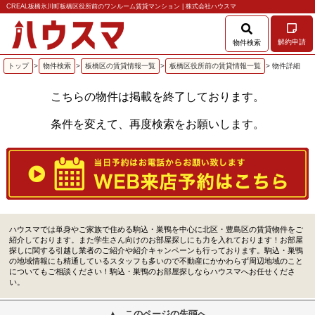
CREAL板橋氷川町板橋区役所前のワンルーム賃貸マンション | 株式会社ハウスマ
解約申請
物件検索
トップ
>
物件検索
>
板橋区の賃貸情報一覧
>
板橋区役所前の賃貸情報一覧
> 物件詳細
こちらの物件は掲載を終了しております。
条件を変えて、再度検索をお願いします。
ハウスマでは単身やご家族で住める駒込・巣鴨を中心に北区・豊島区の賃貸物件をご
紹介しております。また学生さん向けのお部屋探しにも力を入れております！お部屋
探しに関する引越し業者のご紹介や紹介キャンペーンも行っております。駒込・巣鴨
の地域情報にも精通しているスタッフも多いので不動産にかかわらず周辺地域のこと
についてもご相談ください！駒込・巣鴨のお部屋探しならハウスマへお任せくださ
い。
このページの先頭へ