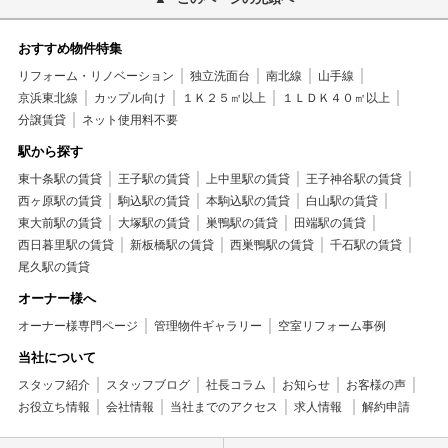
おすすめ物件特集
リフォーム・リノベーション
独立洗面台
南北線
山手線
京浜東北線
カップル向け
１Ｋ２５㎡以上
１ＬＤＫ４０㎡以上
分譲賃貸
ネット使用料不要
駅から探す
東十条駅の賃貸
王子駅の賃貸
上中里駅の賃貸
王子神谷駅の賃貸
西ヶ原駅の賃貸
駒込駅の賃貸
本駒込駅の賃貸
白山駅の賃貸
東大前駅の賃貸
大塚駅の賃貸
巣鴨駅の賃貸
田端駅の賃貸
西日暮里駅の賃貸
新板橋駅の賃貸
西巣鴨駅の賃貸
千石駅の賃貸
尾久駅の賃貸
オーナー様へ
オーナー様専門ページ
管理物件ギャラリー
空室リフォーム事例
当社について
スタッフ紹介
スタッフブログ
社長コラム
お知らせ
お客様の声
お役立ち情報
会社情報
当社までのアクセス
求人情報
解約申請