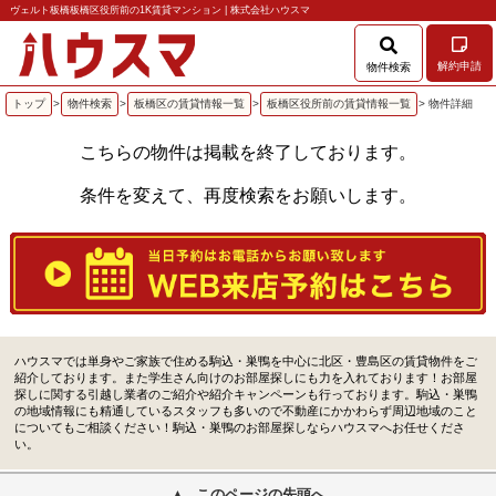
ヴェルト板橋板橋区役所前の1K賃貸マンション | 株式会社ハウスマ
解約申請
物件検索
トップ
>
物件検索
>
板橋区の賃貸情報一覧
>
板橋区役所前の賃貸情報一覧
> 物件詳細
こちらの物件は掲載を終了しております。
条件を変えて、再度検索をお願いします。
ハウスマでは単身やご家族で住める駒込・巣鴨を中心に北区・豊島区の賃貸物件をご
紹介しております。また学生さん向けのお部屋探しにも力を入れております！お部屋
探しに関する引越し業者のご紹介や紹介キャンペーンも行っております。駒込・巣鴨
の地域情報にも精通しているスタッフも多いので不動産にかかわらず周辺地域のこと
についてもご相談ください！駒込・巣鴨のお部屋探しならハウスマへお任せくださ
い。
このページの先頭へ