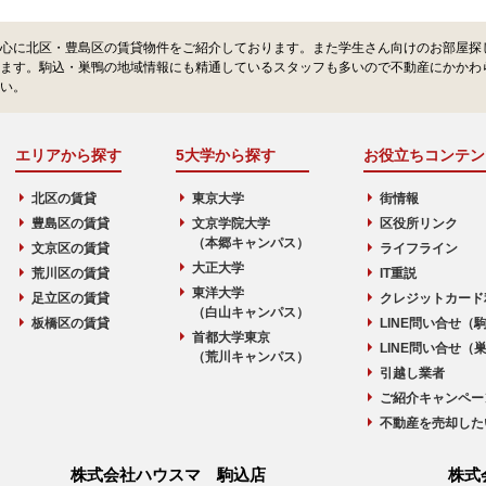
心に北区・豊島区の賃貸物件をご紹介しております。また学生さん向けのお部屋探
ます。駒込・巣鴨の地域情報にも精通しているスタッフも多いので不動産にかかわ
い。
エリアから探す
5大学から探す
お役立ちコンテン
北区の賃貸
東京大学
街情報
豊島区の賃貸
文京学院大学
区役所リンク
（本郷キャンパス）
文京区の賃貸
ライフライン
大正大学
荒川区の賃貸
IT重説
東洋大学
足立区の賃貸
クレジットカード
（白山キャンパス）
板橋区の賃貸
LINE問い合せ（
首都大学東京
LINE問い合せ（
（荒川キャンパス）
引越し業者
ご紹介キャンペー
不動産を売却した
株式会社ハウスマ 駒込店
株式