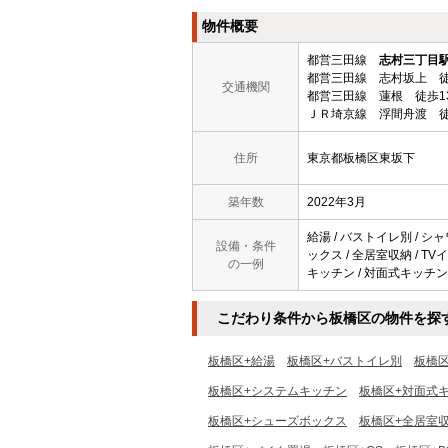
物件概要
都営三田線
志村三丁目
都営三田線 志村坂上 徒
交通機関
都営三田線 蓮根 徒歩1
ＪＲ埼京線 浮間舟渡 徒
住所
東京都板橋区東坂下
築年数
2022年3月
給湯 / バストイレ別 / シ
設備・条件
ックス / 全居室収納 / TV
の一例
キッチン / 対面式キッチン 
こだわり条件から板橋区の物件を探
板橋区+給湯
板橋区+バストイレ別
板橋
板橋区+システムキッチン
板橋区+対面式
板橋区+シューズボックス
板橋区+全居室