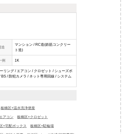
マンション / RC造(鉄筋コンクリー
構造
ト造)
一例
1K
ローリング / エアコン / クロゼット / シューズボ
/ BS / 防犯カメラ / ネット専用回線 / システム
板橋区+温水洗浄便座
エアコン
板橋区+クロゼット
区+宅配ボックス
板橋区+駐輪場