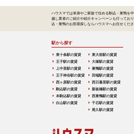
ハウスマでは単身やご家族で住める駒込・巣鴨を中
越し業者のご紹介や紹介キャンペーンも行っており
込・巣鴨のお部屋探しならハウスマへお任せくださ
駅から探す
東十条駅の賃貸
東大前駅の賃貸
王子駅の賃貸
大塚駅の賃貸
上中里駅の賃貸
巣鴨駅の賃貸
王子神谷駅の賃貸
田端駅の賃貸
西ヶ原駅の賃貸
西日暮里駅の賃貸
駒込駅の賃貸
新板橋駅の賃貸
本駒込駅の賃貸
西巣鴨駅の賃貸
白山駅の賃貸
千石駅の賃貸
尾久駅の賃貸