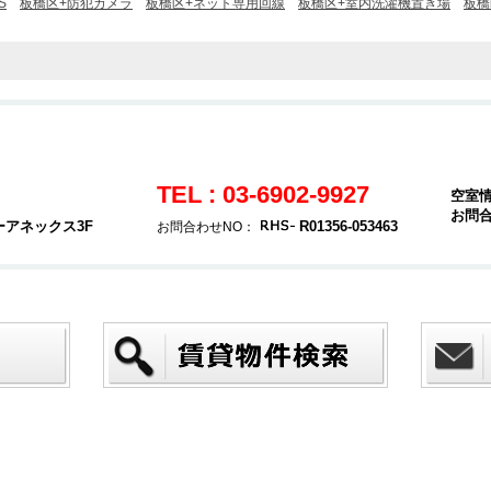
S
板橋区+防犯カメラ
板橋区+ネット専用回線
板橋区+室内洗濯機置き場
板橋
TEL : 03-6902-9927
空室
お問
ーアネックス3F
R01356-053463
お問合わせNO：