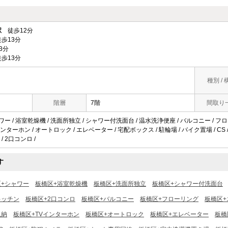
駅
徒歩12分
歩13分
3分
歩13分
種別 / 
階層
7階
間取り
ャワー / 浴室乾燥機 / 洗面所独立 / シャワー付洗面台 / 温水洗浄便座 / バルコニー / フ
インターホン / オートロック / エレベーター / 宅配ボックス / 駐輪場 / バイク置場 / CS 
/ 2口コンロ /
す
区+シャワー
板橋区+浴室乾燥機
板橋区+洗面所独立
板橋区+シャワー付洗面台
キッチン
板橋区+2口コンロ
板橋区+バルコニー
板橋区+フローリング
板橋区+
収納
板橋区+TVインターホン
板橋区+オートロック
板橋区+エレベーター
板橋