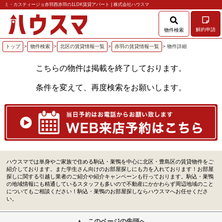
ミ・カスティージョ赤羽西赤羽の1LDK賃貸アパート | 株式会社ハウスマ
解約申請
物件検索
トップ
>
物件検索
>
北区の賃貸情報一覧
>
赤羽の賃貸情報一覧
> 物件詳細
こちらの物件は掲載を終了しております。
条件を変えて、再度検索をお願いします。
ハウスマでは単身やご家族で住める駒込・巣鴨を中心に北区・豊島区の賃貸物件をご
紹介しております。また学生さん向けのお部屋探しにも力を入れております！お部屋
探しに関する引越し業者のご紹介や紹介キャンペーンも行っております。駒込・巣鴨
の地域情報にも精通しているスタッフも多いので不動産にかかわらず周辺地域のこと
についてもご相談ください！駒込・巣鴨のお部屋探しならハウスマへお任せくださ
い。
このページの先頭へ