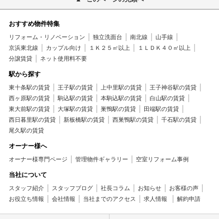
おすすめ物件特集
リフォーム・リノベーション
独立洗面台
南北線
山手線
京浜東北線
カップル向け
１Ｋ２５㎡以上
１ＬＤＫ４０㎡以上
分譲賃貸
ネット使用料不要
駅から探す
東十条駅の賃貸
王子駅の賃貸
上中里駅の賃貸
王子神谷駅の賃貸
西ヶ原駅の賃貸
駒込駅の賃貸
本駒込駅の賃貸
白山駅の賃貸
東大前駅の賃貸
大塚駅の賃貸
巣鴨駅の賃貸
田端駅の賃貸
西日暮里駅の賃貸
新板橋駅の賃貸
西巣鴨駅の賃貸
千石駅の賃貸
尾久駅の賃貸
オーナー様へ
オーナー様専門ページ
管理物件ギャラリー
空室リフォーム事例
当社について
スタッフ紹介
スタッフブログ
社長コラム
お知らせ
お客様の声
お役立ち情報
会社情報
当社までのアクセス
求人情報
解約申請