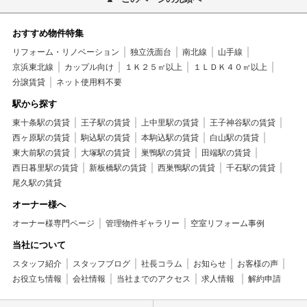
おすすめ物件特集
リフォーム・リノベーション
独立洗面台
南北線
山手線
京浜東北線
カップル向け
１Ｋ２５㎡以上
１ＬＤＫ４０㎡以上
分譲賃貸
ネット使用料不要
駅から探す
東十条駅の賃貸
王子駅の賃貸
上中里駅の賃貸
王子神谷駅の賃貸
西ヶ原駅の賃貸
駒込駅の賃貸
本駒込駅の賃貸
白山駅の賃貸
東大前駅の賃貸
大塚駅の賃貸
巣鴨駅の賃貸
田端駅の賃貸
西日暮里駅の賃貸
新板橋駅の賃貸
西巣鴨駅の賃貸
千石駅の賃貸
尾久駅の賃貸
オーナー様へ
オーナー様専門ページ
管理物件ギャラリー
空室リフォーム事例
当社について
スタッフ紹介
スタッフブログ
社長コラム
お知らせ
お客様の声
お役立ち情報
会社情報
当社までのアクセス
求人情報
解約申請