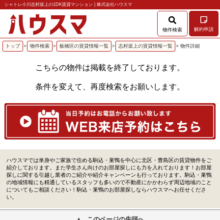
シャトレ小川志村坂上の1DK賃貸マンション | 株式会社ハウスマ
解約申請
物件検索
トップ
>
物件検索
>
板橋区の賃貸情報一覧
>
志村坂上の賃貸情報一覧
> 物件詳細
こちらの物件は掲載を終了しております。
条件を変えて、再度検索をお願いします。
ハウスマでは単身やご家族で住める駒込・巣鴨を中心に北区・豊島区の賃貸物件をご
紹介しております。また学生さん向けのお部屋探しにも力を入れております！お部屋
探しに関する引越し業者のご紹介や紹介キャンペーンも行っております。駒込・巣鴨
の地域情報にも精通しているスタッフも多いので不動産にかかわらず周辺地域のこと
についてもご相談ください！駒込・巣鴨のお部屋探しならハウスマへお任せくださ
い。
このページの先頭へ