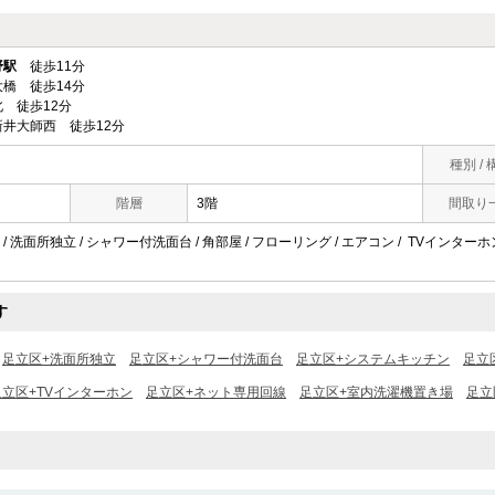
野駅
徒歩11分
橋 徒歩14分
 徒歩12分
井大師西 徒歩12分
種別 / 
階層
3階
間取り
/ 洗面所独立 / シャワー付洗面台 / 角部屋 / フローリング / エアコン / TVインターホ
す
足立区+洗面所独立
足立区+シャワー付洗面台
足立区+システムキッチン
足立
足立区+TVインターホン
足立区+ネット専用回線
足立区+室内洗濯機置き場
足立