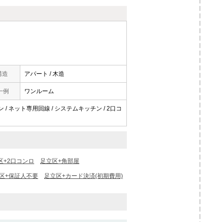
構造
アパート / 木造
一例
ワンルーム
ン / ネット専用回線 / システムキッチン / 2口コ
区+2口コンロ
足立区+角部屋
区+保証人不要
足立区+カード決済(初期費用)