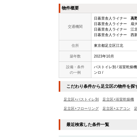
物件概要
日暮里舎人ライナー
高
日暮里舎人ライナー 扇大
交通機関
日暮里舎人ライナー 江北
日暮里舎人ライナー 西新
住所
東京都足立区江北
築年数
2023年10月
設備・条件
バストイレ別 / 浴室乾燥機 
の一例
ンロ /
こだわり条件から足立区の物件を探
足立区+バストイレ別
足立区+浴室乾燥機
足立区+フローリング
足立区+エアコン
最近検索した条件一覧