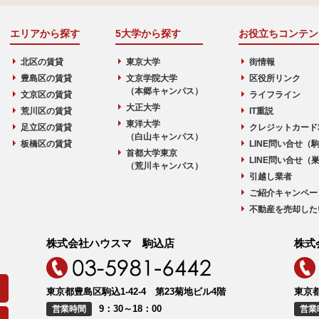
エリアから探す
5大学から探す
お役立ちコンテン
北区の賃貸
東京大学
街情報
豊島区の賃貸
文京学院大学
区役所リンク
（本郷キャンパス）
文京区の賃貸
ライフライン
大正大学
荒川区の賃貸
IT重説
東洋大学
足立区の賃貸
クレジットカード
（白山キャンパス）
板橋区の賃貸
LINE問い合せ（
首都大学東京
LINE問い合せ（
（荒川キャンパス）
引越し業者
ご紹介キャンペー
不動産を売却した
株式会社ハウスマ 駒込店
株式
東京都豊島区駒込1-42-4 第23菊地ビル4階
東京都
9：30～18：00
営業時間
営業