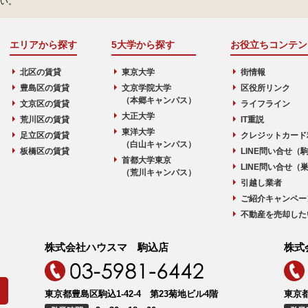
い。
エリアから探す
5大学から探す
お役立ちコンテン
北区の賃貸
東京大学
街情報
豊島区の賃貸
文京学院大学
区役所リンク
（本郷キャンパス）
文京区の賃貸
ライフライン
大正大学
荒川区の賃貸
IT重説
東洋大学
足立区の賃貸
クレジットカード
（白山キャンパス）
板橋区の賃貸
LINE問い合せ（
首都大学東京
LINE問い合せ（
（荒川キャンパス）
引越し業者
ご紹介キャンペー
不動産を売却した
株式会社ハウスマ 駒込店
株式
東京都豊島区駒込1-42-4 第23菊地ビル4階
東京都