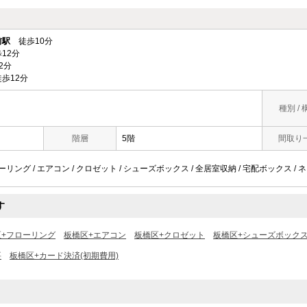
前駅
徒歩10分
12分
2分
歩12分
種別 / 
階層
5階
間取り
ローリング / エアコン / クロゼット / シューズボックス / 全居室収納 / 宅配ボックス / 
す
区+フローリング
板橋区+エアコン
板橋区+クロゼット
板橋区+シューズボック
要
板橋区+カード決済(初期費用)