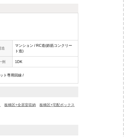
マンション / RC造(鉄筋コンクリー
構造
ト造)
一例
1DK
ネット専用回線 /
ス
板橋区+全居室収納
板橋区+宅配ボックス