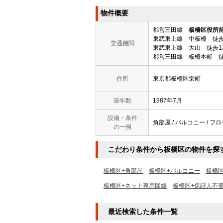
物件概要
都営三田線
板橋区役所
東武東上線 中板橋 徒歩
交通機関
東武東上線 大山 徒歩1
都営三田線 板橋本町 徒
住所
東京都板橋区栄町
築年数
1987年7月
設備・条件
角部屋 / バルコニー / フ
の一例
こだわり条件から板橋区の物件を探
板橋区+角部屋
板橋区+バルコニー
板橋
板橋区+ネット専用回線
板橋区+保証人不
最近検索した条件一覧