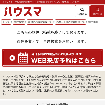
メインステージ板橋志村III志村三丁目の1LDK賃貸マンション | 株式会社ハウスマ
解約申請
物件検索
トップ
>
物件検索
>
板橋区の賃貸情報一覧
>
志村三丁目の賃貸情報一覧
> 物件詳細
こちらの物件は掲載を終了しております。
条件を変えて、再度検索をお願いします。
ハウスマでは単身やご家族で住める駒込・巣鴨を中心に北区・豊島区の賃貸物件をご
紹介しております。また学生さん向けのお部屋探しにも力を入れております！お部屋
探しに関する引越し業者のご紹介や紹介キャンペーンも行っております。駒込・巣鴨
の地域情報にも精通しているスタッフも多いので不動産にかかわらず周辺地域のこと
についてもご相談ください！駒込・巣鴨のお部屋探しならハウスマへお任せくださ
い。
このページの先頭へ