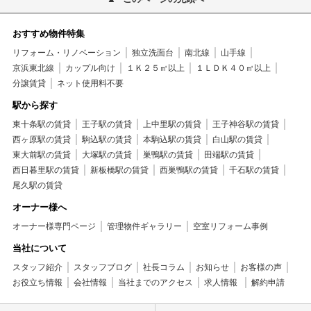
おすすめ物件特集
リフォーム・リノベーション
独立洗面台
南北線
山手線
京浜東北線
カップル向け
１Ｋ２５㎡以上
１ＬＤＫ４０㎡以上
分譲賃貸
ネット使用料不要
駅から探す
東十条駅の賃貸
王子駅の賃貸
上中里駅の賃貸
王子神谷駅の賃貸
西ヶ原駅の賃貸
駒込駅の賃貸
本駒込駅の賃貸
白山駅の賃貸
東大前駅の賃貸
大塚駅の賃貸
巣鴨駅の賃貸
田端駅の賃貸
西日暮里駅の賃貸
新板橋駅の賃貸
西巣鴨駅の賃貸
千石駅の賃貸
尾久駅の賃貸
オーナー様へ
オーナー様専門ページ
管理物件ギャラリー
空室リフォーム事例
当社について
スタッフ紹介
スタッフブログ
社長コラム
お知らせ
お客様の声
お役立ち情報
会社情報
当社までのアクセス
求人情報
解約申請