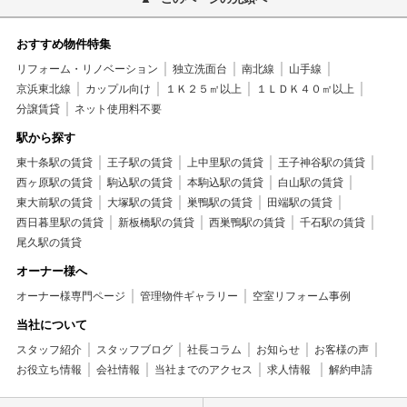
おすすめ物件特集
リフォーム・リノベーション
独立洗面台
南北線
山手線
京浜東北線
カップル向け
１Ｋ２５㎡以上
１ＬＤＫ４０㎡以上
分譲賃貸
ネット使用料不要
駅から探す
東十条駅の賃貸
王子駅の賃貸
上中里駅の賃貸
王子神谷駅の賃貸
西ヶ原駅の賃貸
駒込駅の賃貸
本駒込駅の賃貸
白山駅の賃貸
東大前駅の賃貸
大塚駅の賃貸
巣鴨駅の賃貸
田端駅の賃貸
西日暮里駅の賃貸
新板橋駅の賃貸
西巣鴨駅の賃貸
千石駅の賃貸
尾久駅の賃貸
オーナー様へ
オーナー様専門ページ
管理物件ギャラリー
空室リフォーム事例
当社について
スタッフ紹介
スタッフブログ
社長コラム
お知らせ
お客様の声
お役立ち情報
会社情報
当社までのアクセス
求人情報
解約申請