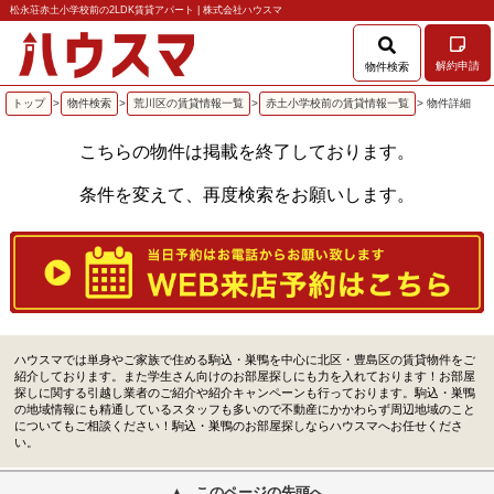
松永荘赤土小学校前の2LDK賃貸アパート | 株式会社ハウスマ
解約申請
物件検索
トップ
>
物件検索
>
荒川区の賃貸情報一覧
>
赤土小学校前の賃貸情報一覧
> 物件詳細
こちらの物件は掲載を終了しております。
条件を変えて、再度検索をお願いします。
ハウスマでは単身やご家族で住める駒込・巣鴨を中心に北区・豊島区の賃貸物件をご
紹介しております。また学生さん向けのお部屋探しにも力を入れております！お部屋
探しに関する引越し業者のご紹介や紹介キャンペーンも行っております。駒込・巣鴨
の地域情報にも精通しているスタッフも多いので不動産にかかわらず周辺地域のこと
についてもご相談ください！駒込・巣鴨のお部屋探しならハウスマへお任せくださ
い。
このページの先頭へ