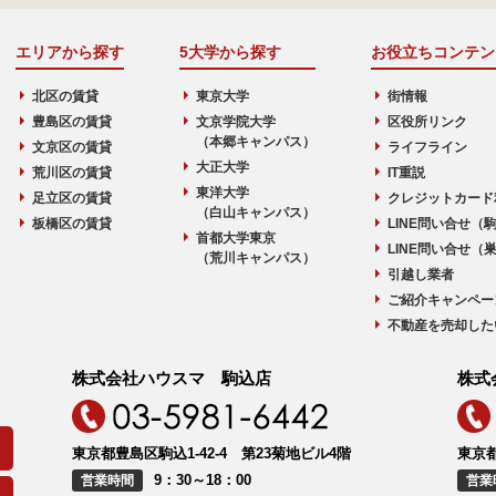
エリアから探す
5大学から探す
お役立ちコンテン
北区の賃貸
東京大学
街情報
豊島区の賃貸
文京学院大学
区役所リンク
（本郷キャンパス）
文京区の賃貸
ライフライン
大正大学
荒川区の賃貸
IT重説
東洋大学
足立区の賃貸
クレジットカード
（白山キャンパス）
板橋区の賃貸
LINE問い合せ（
首都大学東京
LINE問い合せ（
（荒川キャンパス）
引越し業者
ご紹介キャンペー
不動産を売却した
株式会社ハウスマ 駒込店
株式
東京都豊島区駒込1-42-4 第23菊地ビル4階
東京都
9：30～18：00
営業時間
営業