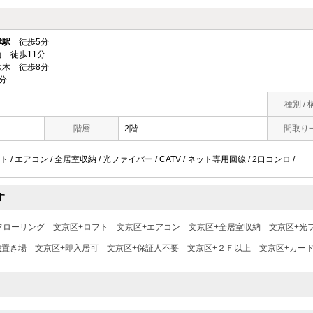
津駅
徒歩5分
 徒歩11分
木 徒歩8分
分
種別 / 
階層
2階
間取り
ト / エアコン / 全居室収納 / 光ファイバー / CATV / ネット専用回線 / 2口コンロ /
す
フローリング
文京区+ロフト
文京区+エアコン
文京区+全居室収納
文京区+光
機置き場
文京区+即入居可
文京区+保証人不要
文京区+２Ｆ以上
文京区+カード