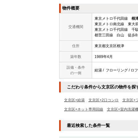
物件概要
東京メトロ千代田線
根
東京メトロ南北線 東大前
交通機関
東京メトロ千代田線 千駄
都営三田線 白山 徒歩8
住所
東京都文京区根津
築年数
1989年4月
設備・条件
給湯 / フローリング / ロフ
の一例
こだわり条件から文京区の物件を探
文京区+給湯
文京区+2口コンロ
文京区+
文京区+ネット専用回線
文京区+室内洗濯
最近検索した条件一覧