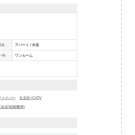
構造
アパート / 木造
一例
ワンルーム
ファイバー
文京区+CATV
決済(初期費用)