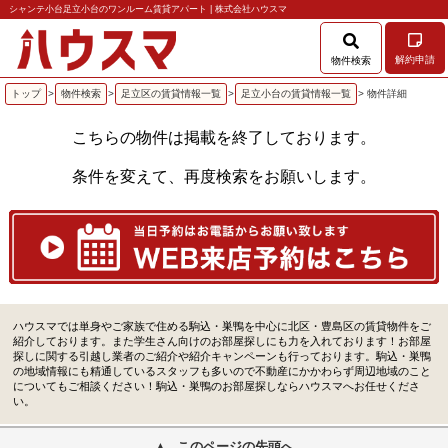
シャンテ小台足立小台のワンルーム賃貸アパート | 株式会社ハウスマ
解約申請
物件検索
トップ
>
物件検索
>
足立区の賃貸情報一覧
>
足立小台の賃貸情報一覧
> 物件詳細
こちらの物件は掲載を終了しております。
条件を変えて、再度検索をお願いします。
ハウスマでは単身やご家族で住める駒込・巣鴨を中心に北区・豊島区の賃貸物件をご
紹介しております。また学生さん向けのお部屋探しにも力を入れております！お部屋
探しに関する引越し業者のご紹介や紹介キャンペーンも行っております。駒込・巣鴨
の地域情報にも精通しているスタッフも多いので不動産にかかわらず周辺地域のこと
についてもご相談ください！駒込・巣鴨のお部屋探しならハウスマへお任せくださ
い。
このページの先頭へ