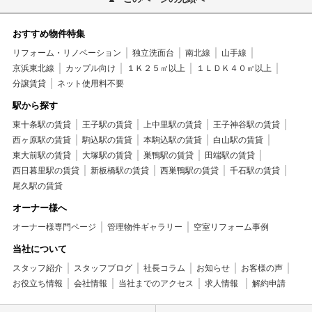
おすすめ物件特集
リフォーム・リノベーション
独立洗面台
南北線
山手線
京浜東北線
カップル向け
１Ｋ２５㎡以上
１ＬＤＫ４０㎡以上
分譲賃貸
ネット使用料不要
駅から探す
東十条駅の賃貸
王子駅の賃貸
上中里駅の賃貸
王子神谷駅の賃貸
西ヶ原駅の賃貸
駒込駅の賃貸
本駒込駅の賃貸
白山駅の賃貸
東大前駅の賃貸
大塚駅の賃貸
巣鴨駅の賃貸
田端駅の賃貸
西日暮里駅の賃貸
新板橋駅の賃貸
西巣鴨駅の賃貸
千石駅の賃貸
尾久駅の賃貸
オーナー様へ
オーナー様専門ページ
管理物件ギャラリー
空室リフォーム事例
当社について
スタッフ紹介
スタッフブログ
社長コラム
お知らせ
お客様の声
お役立ち情報
会社情報
当社までのアクセス
求人情報
解約申請