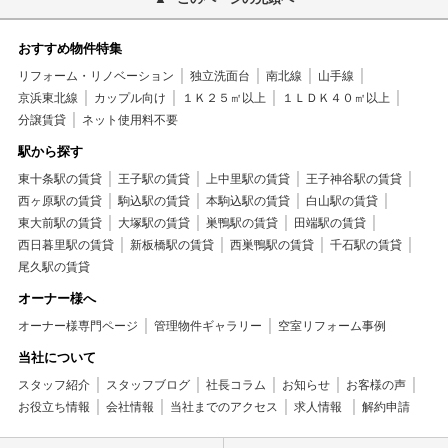
おすすめ物件特集
リフォーム・リノベーション
独立洗面台
南北線
山手線
京浜東北線
カップル向け
１Ｋ２５㎡以上
１ＬＤＫ４０㎡以上
分譲賃貸
ネット使用料不要
駅から探す
東十条駅の賃貸
王子駅の賃貸
上中里駅の賃貸
王子神谷駅の賃貸
西ヶ原駅の賃貸
駒込駅の賃貸
本駒込駅の賃貸
白山駅の賃貸
東大前駅の賃貸
大塚駅の賃貸
巣鴨駅の賃貸
田端駅の賃貸
西日暮里駅の賃貸
新板橋駅の賃貸
西巣鴨駅の賃貸
千石駅の賃貸
尾久駅の賃貸
オーナー様へ
オーナー様専門ページ
管理物件ギャラリー
空室リフォーム事例
当社について
スタッフ紹介
スタッフブログ
社長コラム
お知らせ
お客様の声
お役立ち情報
会社情報
当社までのアクセス
求人情報
解約申請