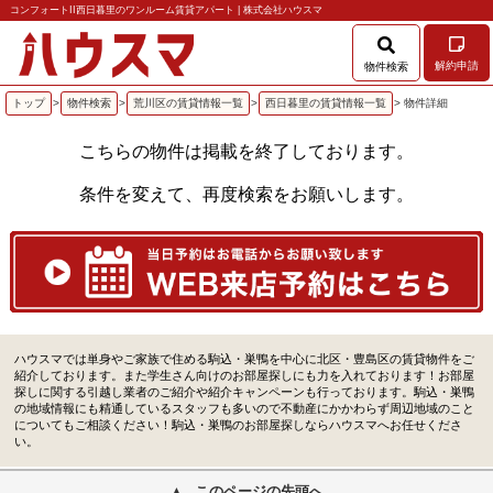
コンフォートII西日暮里のワンルーム賃貸アパート | 株式会社ハウスマ
解約申請
物件検索
トップ
>
物件検索
>
荒川区の賃貸情報一覧
>
西日暮里の賃貸情報一覧
> 物件詳細
こちらの物件は掲載を終了しております。
条件を変えて、再度検索をお願いします。
ハウスマでは単身やご家族で住める駒込・巣鴨を中心に北区・豊島区の賃貸物件をご
紹介しております。また学生さん向けのお部屋探しにも力を入れております！お部屋
探しに関する引越し業者のご紹介や紹介キャンペーンも行っております。駒込・巣鴨
の地域情報にも精通しているスタッフも多いので不動産にかかわらず周辺地域のこと
についてもご相談ください！駒込・巣鴨のお部屋探しならハウスマへお任せくださ
い。
このページの先頭へ