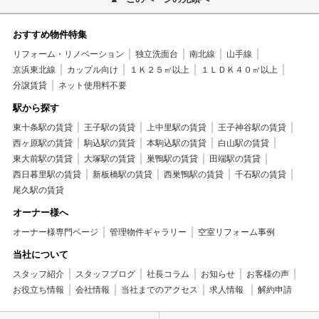
おすすめ物件特集
リフォーム・リノベーション
独立洗面台
南北線
山手線
京浜東北線
カップル向け
１Ｋ２５㎡以上
１ＬＤＫ４０㎡以上
分譲賃貸
ネット使用料不要
駅から探す
東十条駅の賃貸
王子駅の賃貸
上中里駅の賃貸
王子神谷駅の賃貸
西ヶ原駅の賃貸
駒込駅の賃貸
本駒込駅の賃貸
白山駅の賃貸
東大前駅の賃貸
大塚駅の賃貸
巣鴨駅の賃貸
田端駅の賃貸
西日暮里駅の賃貸
新板橋駅の賃貸
西巣鴨駅の賃貸
千石駅の賃貸
尾久駅の賃貸
オーナー様へ
オーナー様専門ページ
管理物件ギャラリー
空室リフォーム事例
当社について
スタッフ紹介
スタッフブログ
社長コラム
お知らせ
お客様の声
お役立ち情報
会社情報
当社までのアクセス
求人情報
解約申請