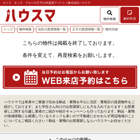
ヴィラ ネッラ アルベロ王子の1K賃貸アパート | 株式会社ハウスマ
解約申請
物件検索
トップ
>
物件検索
>
北区の賃貸情報一覧
>
王子の賃貸情報一覧
> 物件詳細
こちらの物件は掲載を終了しております。
条件を変えて、再度検索をお願いします。
ハウスマでは単身やご家族で住める駒込・巣鴨を中心に北区・豊島区の賃貸物件をご
紹介しております。また学生さん向けのお部屋探しにも力を入れております！お部屋
探しに関する引越し業者のご紹介や紹介キャンペーンも行っております。駒込・巣鴨
の地域情報にも精通しているスタッフも多いので不動産にかかわらず周辺地域のこと
についてもご相談ください！駒込・巣鴨のお部屋探しならハウスマへお任せくださ
い。
このページの先頭へ