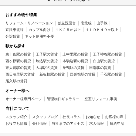
おすすめ物件特集
リフォーム・リノベーション
独立洗面台
南北線
山手線
京浜東北線
カップル向け
１Ｋ２５㎡以上
１ＬＤＫ４０㎡以上
分譲賃貸
ネット使用料不要
駅から探す
東十条駅の賃貸
王子駅の賃貸
上中里駅の賃貸
王子神谷駅の賃貸
西ヶ原駅の賃貸
駒込駅の賃貸
本駒込駅の賃貸
白山駅の賃貸
東大前駅の賃貸
大塚駅の賃貸
巣鴨駅の賃貸
田端駅の賃貸
西日暮里駅の賃貸
新板橋駅の賃貸
西巣鴨駅の賃貸
千石駅の賃貸
尾久駅の賃貸
オーナー様へ
オーナー様専門ページ
管理物件ギャラリー
空室リフォーム事例
当社について
スタッフ紹介
スタッフブログ
社長コラム
お知らせ
お客様の声
お役立ち情報
会社情報
当社までのアクセス
求人情報
解約申請