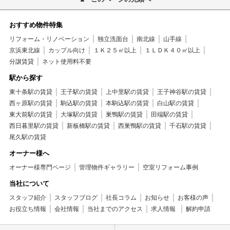
おすすめ物件特集
リフォーム・リノベーション
独立洗面台
南北線
山手線
京浜東北線
カップル向け
１Ｋ２５㎡以上
１ＬＤＫ４０㎡以上
分譲賃貸
ネット使用料不要
駅から探す
東十条駅の賃貸
王子駅の賃貸
上中里駅の賃貸
王子神谷駅の賃貸
西ヶ原駅の賃貸
駒込駅の賃貸
本駒込駅の賃貸
白山駅の賃貸
東大前駅の賃貸
大塚駅の賃貸
巣鴨駅の賃貸
田端駅の賃貸
西日暮里駅の賃貸
新板橋駅の賃貸
西巣鴨駅の賃貸
千石駅の賃貸
尾久駅の賃貸
オーナー様へ
オーナー様専門ページ
管理物件ギャラリー
空室リフォーム事例
当社について
スタッフ紹介
スタッフブログ
社長コラム
お知らせ
お客様の声
お役立ち情報
会社情報
当社までのアクセス
求人情報
解約申請