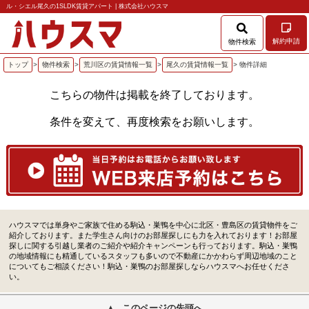
ル・シエル尾久の1SLDK賃貸アパート | 株式会社ハウスマ
解約申請
物件検索
トップ
>
物件検索
>
荒川区の賃貸情報一覧
>
尾久の賃貸情報一覧
> 物件詳細
こちらの物件は掲載を終了しております。
条件を変えて、再度検索をお願いします。
ハウスマでは単身やご家族で住める駒込・巣鴨を中心に北区・豊島区の賃貸物件をご
紹介しております。また学生さん向けのお部屋探しにも力を入れております！お部屋
探しに関する引越し業者のご紹介や紹介キャンペーンも行っております。駒込・巣鴨
の地域情報にも精通しているスタッフも多いので不動産にかかわらず周辺地域のこと
についてもご相談ください！駒込・巣鴨のお部屋探しならハウスマへお任せくださ
い。
このページの先頭へ