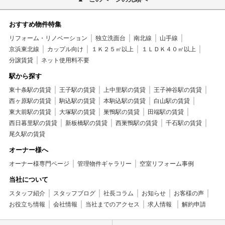
おすすめ物件特集
リフォーム・リノベーション
独立洗面台
南北線
山手線
京浜東北線
カップル向け
１Ｋ２５㎡以上
１ＬＤＫ４０㎡以上
分譲賃貸
ネット使用料不要
駅から探す
東十条駅の賃貸
王子駅の賃貸
上中里駅の賃貸
王子神谷駅の賃貸
西ヶ原駅の賃貸
駒込駅の賃貸
本駒込駅の賃貸
白山駅の賃貸
東大前駅の賃貸
大塚駅の賃貸
巣鴨駅の賃貸
田端駅の賃貸
西日暮里駅の賃貸
新板橋駅の賃貸
西巣鴨駅の賃貸
千石駅の賃貸
尾久駅の賃貸
オーナー様へ
オーナー様専門ページ
管理物件ギャラリー
空室リフォーム事例
当社について
スタッフ紹介
スタッフブログ
社長コラム
お知らせ
お客様の声
お役立ち情報
会社情報
当社までのアクセス
求人情報
解約申請