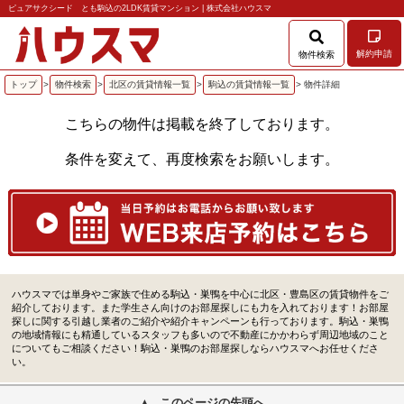
ピュアサクシード とも駒込の2LDK賃貸マンション | 株式会社ハウスマ
解約申請
物件検索
トップ
>
物件検索
>
北区の賃貸情報一覧
>
駒込の賃貸情報一覧
> 物件詳細
こちらの物件は掲載を終了しております。
条件を変えて、再度検索をお願いします。
ハウスマでは単身やご家族で住める駒込・巣鴨を中心に北区・豊島区の賃貸物件をご
紹介しております。また学生さん向けのお部屋探しにも力を入れております！お部屋
探しに関する引越し業者のご紹介や紹介キャンペーンも行っております。駒込・巣鴨
の地域情報にも精通しているスタッフも多いので不動産にかかわらず周辺地域のこと
についてもご相談ください！駒込・巣鴨のお部屋探しならハウスマへお任せくださ
い。
このページの先頭へ