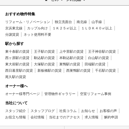
おすすめ物件特集
リフォーム・リノベーション
独立洗面台
南北線
山手線
京浜東北線
カップル向け
１Ｋ２５㎡以上
１ＬＤＫ４０㎡以上
分譲賃貸
ネット使用料不要
駅から探す
東十条駅の賃貸
王子駅の賃貸
上中里駅の賃貸
王子神谷駅の賃貸
西ヶ原駅の賃貸
駒込駅の賃貸
本駒込駅の賃貸
白山駅の賃貸
東大前駅の賃貸
大塚駅の賃貸
巣鴨駅の賃貸
田端駅の賃貸
西日暮里駅の賃貸
新板橋駅の賃貸
西巣鴨駅の賃貸
千石駅の賃貸
尾久駅の賃貸
オーナー様へ
オーナー様専門ページ
管理物件ギャラリー
空室リフォーム事例
当社について
スタッフ紹介
スタッフブログ
社長コラム
お知らせ
お客様の声
お役立ち情報
会社情報
当社までのアクセス
求人情報
解約申請