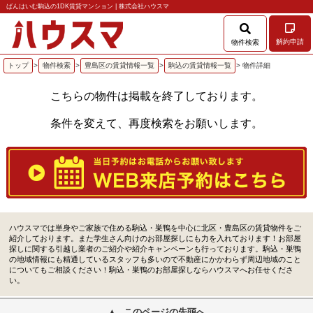
ばんはいむ駒込の1DK賃貸マンション | 株式会社ハウスマ
解約申請
物件検索
トップ
>
物件検索
>
豊島区の賃貸情報一覧
>
駒込の賃貸情報一覧
> 物件詳細
こちらの物件は掲載を終了しております。
条件を変えて、再度検索をお願いします。
ハウスマでは単身やご家族で住める駒込・巣鴨を中心に北区・豊島区の賃貸物件をご
紹介しております。また学生さん向けのお部屋探しにも力を入れております！お部屋
探しに関する引越し業者のご紹介や紹介キャンペーンも行っております。駒込・巣鴨
の地域情報にも精通しているスタッフも多いので不動産にかかわらず周辺地域のこと
についてもご相談ください！駒込・巣鴨のお部屋探しならハウスマへお任せくださ
い。
このページの先頭へ