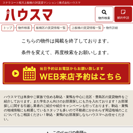
ステラコート桜川上板橋の1K賃貸マンション | 株式会社ハウスマ
解約申請
物件検索
トップ
>
物件検索
>
板橋区の賃貸情報一覧
>
上板橋の賃貸情報一覧
> 物件詳細
こちらの物件は掲載を終了しております。
条件を変えて、再度検索をお願いします。
ハウスマでは単身やご家族で住める駒込・巣鴨を中心に北区・豊島区の賃貸物件をご
紹介しております。また学生さん向けのお部屋探しにも力を入れております！お部屋
探しに関する引越し業者のご紹介や紹介キャンペーンも行っております。駒込・巣鴨
の地域情報にも精通しているスタッフも多いので不動産にかかわらず周辺地域のこと
についてもご相談ください！駒込・巣鴨のお部屋探しならハウスマへお任せくださ
い。
このページの先頭へ