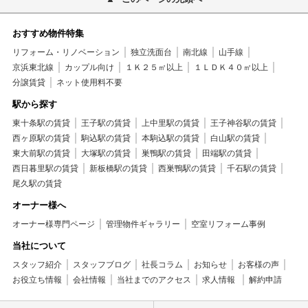
おすすめ物件特集
リフォーム・リノベーション
独立洗面台
南北線
山手線
京浜東北線
カップル向け
１Ｋ２５㎡以上
１ＬＤＫ４０㎡以上
分譲賃貸
ネット使用料不要
駅から探す
東十条駅の賃貸
王子駅の賃貸
上中里駅の賃貸
王子神谷駅の賃貸
西ヶ原駅の賃貸
駒込駅の賃貸
本駒込駅の賃貸
白山駅の賃貸
東大前駅の賃貸
大塚駅の賃貸
巣鴨駅の賃貸
田端駅の賃貸
西日暮里駅の賃貸
新板橋駅の賃貸
西巣鴨駅の賃貸
千石駅の賃貸
尾久駅の賃貸
オーナー様へ
オーナー様専門ページ
管理物件ギャラリー
空室リフォーム事例
当社について
スタッフ紹介
スタッフブログ
社長コラム
お知らせ
お客様の声
お役立ち情報
会社情報
当社までのアクセス
求人情報
解約申請