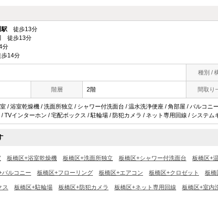
川駅
徒歩13分
 徒歩13分
4分
歩14分
種別 / 
階層
2階
間取り
 / 浴室乾燥機 / 洗面所独立 / シャワー付洗面台 / 温水洗浄便座 / 角部屋 / バルコニー 
/ TVインターホン / 宅配ボックス / 駐輪場 / 防犯カメラ / ネット専用回線 / システムキ
す
室
板橋区+浴室乾燥機
板橋区+洗面所独立
板橋区+シャワー付洗面台
板橋区+
+バルコニー
板橋区+フローリング
板橋区+エアコン
板橋区+クロゼット
板橋
クス
板橋区+駐輪場
板橋区+防犯カメラ
板橋区+ネット専用回線
板橋区+室内