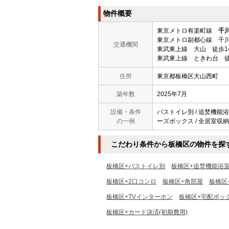
物件概要
東京メトロ有楽町線
千
東京メトロ副都心線 千川
交通機関
東武東上線 大山 徒歩1
東武東上線 ときわ台 徒
住所
東京都板橋区大山西町
築年数
2025年7月
設備・条件
バストイレ別 / 追焚機能浴室
の一例
ーズボックス / 全居室収納 
こだわり条件から板橋区の物件を探
板橋区+バストイレ別
板橋区+追焚機能浴
板橋区+2口コンロ
板橋区+角部屋
板橋区
板橋区+TVインターホン
板橋区+宅配ボッ
板橋区+カード決済(初期費用)