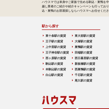
ハウスマでは単身やご家族で住める駒込・巣鴨を中
越し業者のご紹介や紹介キャンペーンも行っており
込・巣鴨のお部屋探しならハウスマへお任せくださ
駅から探す
東十条駅の賃貸
東大前駅の賃貸
王子駅の賃貸
大塚駅の賃貸
上中里駅の賃貸
巣鴨駅の賃貸
王子神谷駅の賃貸
田端駅の賃貸
西ヶ原駅の賃貸
西日暮里駅の賃貸
駒込駅の賃貸
新板橋駅の賃貸
本駒込駅の賃貸
西巣鴨駅の賃貸
白山駅の賃貸
千石駅の賃貸
尾久駅の賃貸