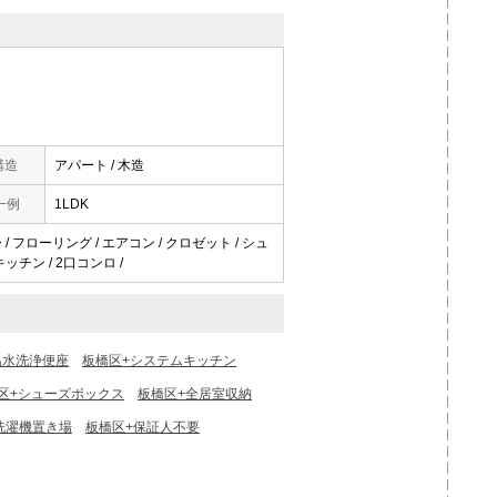
構造
アパート / 木造
一例
1LDK
/ フローリング / エアコン / クロゼット / シュ
ッチン / 2口コンロ /
温水洗浄便座
板橋区+システムキッチン
区+シューズボックス
板橋区+全居室収納
洗濯機置き場
板橋区+保証人不要