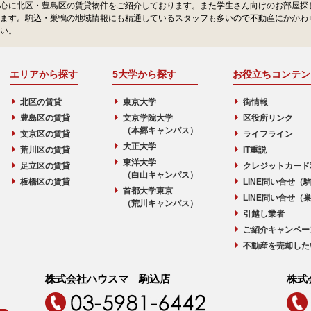
心に北区・豊島区の賃貸物件をご紹介しております。また学生さん向けのお部屋探
ます。駒込・巣鴨の地域情報にも精通しているスタッフも多いので不動産にかかわ
い。
エリアから探す
5大学から探す
お役立ちコンテン
北区の賃貸
東京大学
街情報
豊島区の賃貸
文京学院大学
区役所リンク
（本郷キャンパス）
文京区の賃貸
ライフライン
大正大学
荒川区の賃貸
IT重説
東洋大学
足立区の賃貸
クレジットカード
（白山キャンパス）
板橋区の賃貸
LINE問い合せ（
首都大学東京
LINE問い合せ（
（荒川キャンパス）
引越し業者
ご紹介キャンペー
不動産を売却した
株式会社ハウスマ 駒込店
株式