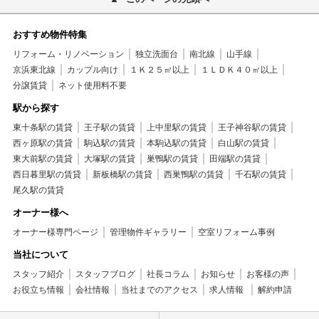
おすすめ物件特集
リフォーム・リノベーション
独立洗面台
南北線
山手線
京浜東北線
カップル向け
１Ｋ２５㎡以上
１ＬＤＫ４０㎡以上
分譲賃貸
ネット使用料不要
駅から探す
東十条駅の賃貸
王子駅の賃貸
上中里駅の賃貸
王子神谷駅の賃貸
西ヶ原駅の賃貸
駒込駅の賃貸
本駒込駅の賃貸
白山駅の賃貸
東大前駅の賃貸
大塚駅の賃貸
巣鴨駅の賃貸
田端駅の賃貸
西日暮里駅の賃貸
新板橋駅の賃貸
西巣鴨駅の賃貸
千石駅の賃貸
尾久駅の賃貸
オーナー様へ
オーナー様専門ページ
管理物件ギャラリー
空室リフォーム事例
当社について
スタッフ紹介
スタッフブログ
社長コラム
お知らせ
お客様の声
お役立ち情報
会社情報
当社までのアクセス
求人情報
解約申請