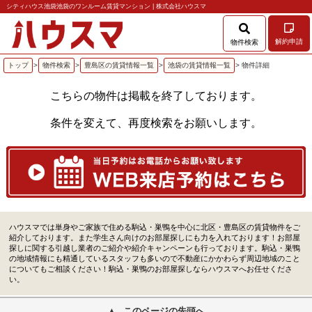
シティハウス池袋池袋のワンルーム賃貸マンション | 株式会社ハウスマ
解約申請
物件検索
トップ
>
物件検索
>
豊島区の賃貸情報一覧
>
池袋の賃貸情報一覧
> 物件詳細
こちらの物件は掲載を終了しております。
条件を変えて、再度検索をお願いします。
ハウスマでは単身やご家族で住める駒込・巣鴨を中心に北区・豊島区の賃貸物件をご
紹介しております。また学生さん向けのお部屋探しにも力を入れております！お部屋
探しに関する引越し業者のご紹介や紹介キャンペーンも行っております。駒込・巣鴨
の地域情報にも精通しているスタッフも多いので不動産にかかわらず周辺地域のこと
についてもご相談ください！駒込・巣鴨のお部屋探しならハウスマへお任せくださ
い。
このページの先頭へ