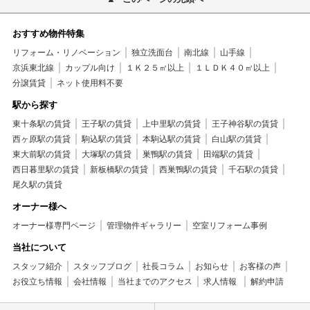
おすすめ物件特集
リフォーム・リノベーション
独立洗面台
南北線
山手線
京浜東北線
カップル向け
１Ｋ２５㎡以上
１ＬＤＫ４０㎡以上
分譲賃貸
ネット使用料不要
駅から探す
東十条駅の賃貸
王子駅の賃貸
上中里駅の賃貸
王子神谷駅の賃貸
西ヶ原駅の賃貸
駒込駅の賃貸
本駒込駅の賃貸
白山駅の賃貸
東大前駅の賃貸
大塚駅の賃貸
巣鴨駅の賃貸
田端駅の賃貸
西日暮里駅の賃貸
新板橋駅の賃貸
西巣鴨駅の賃貸
千石駅の賃貸
尾久駅の賃貸
オーナー様へ
オーナー様専門ページ
管理物件ギャラリー
空室リフォーム事例
当社について
スタッフ紹介
スタッフブログ
社長コラム
お知らせ
お客様の声
お役立ち情報
会社情報
当社までのアクセス
求人情報
解約申請