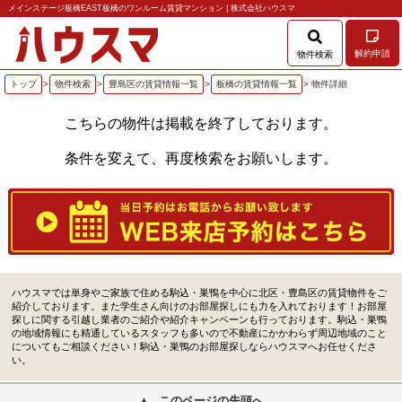
メインステージ板橋EAST板橋のワンルーム賃貸マンション | 株式会社ハウスマ
解約申請
物件検索
トップ
>
物件検索
>
豊島区の賃貸情報一覧
>
板橋の賃貸情報一覧
> 物件詳細
こちらの物件は掲載を終了しております。
条件を変えて、再度検索をお願いします。
ハウスマでは単身やご家族で住める駒込・巣鴨を中心に北区・豊島区の賃貸物件をご
紹介しております。また学生さん向けのお部屋探しにも力を入れております！お部屋
探しに関する引越し業者のご紹介や紹介キャンペーンも行っております。駒込・巣鴨
の地域情報にも精通しているスタッフも多いので不動産にかかわらず周辺地域のこと
についてもご相談ください！駒込・巣鴨のお部屋探しならハウスマへお任せくださ
い。
このページの先頭へ