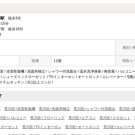
屋駅
徒歩3分
15分
前 徒歩18分
分
種別 / 
階層
11階
間取り
 / 浴室乾燥機 / 洗面所独立 / シャワー付洗面台 / 温水洗浄便座 / 角部屋 / バルコニー 
/ シューズインクローゼット / TVインターホン / オートロック / エレベーター / 宅配ボック
システムキッチン / 3口以上コンロ /
す
室
荒川区+浴室乾燥機
荒川区+洗面所独立
荒川区+シャワー付洗面台
荒川区+
川区+バルコニー
荒川区+フローリング
荒川区+エアコン
荒川区+クロゼット
クローゼット
荒川区+TVインターホン
荒川区+オートロック
荒川区+エレベータ