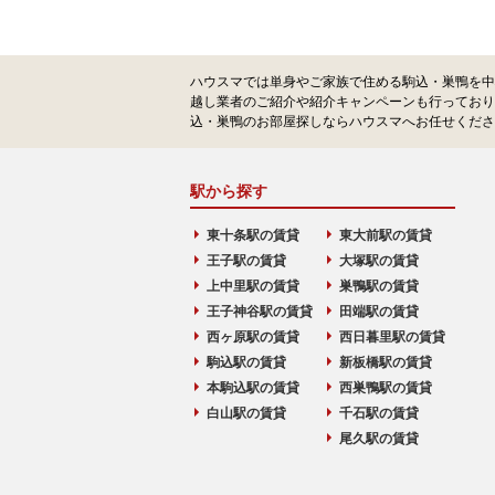
ハウスマでは単身やご家族で住める駒込・巣鴨を中
越し業者のご紹介や紹介キャンペーンも行っており
込・巣鴨のお部屋探しならハウスマへお任せくださ
駅から探す
東十条駅の賃貸
東大前駅の賃貸
王子駅の賃貸
大塚駅の賃貸
上中里駅の賃貸
巣鴨駅の賃貸
王子神谷駅の賃貸
田端駅の賃貸
西ヶ原駅の賃貸
西日暮里駅の賃貸
駒込駅の賃貸
新板橋駅の賃貸
本駒込駅の賃貸
西巣鴨駅の賃貸
白山駅の賃貸
千石駅の賃貸
尾久駅の賃貸