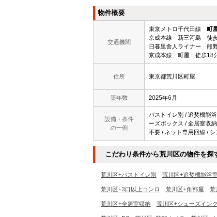
物件概要
東京メトロ千代田線
町
京成本線 新三河島 徒歩
交通機関
日暮里舎人ライナー 熊野
京成本線 町屋 徒歩18
住所
東京都荒川区町屋
築年数
2025年6月
バストイレ別 / 追焚機能浴室
設備・条件
ーズボックス / 全居室収納 
の一例
不要 / ネット専用回線 / 
こだわり条件から荒川区の物件を探
荒川区+バストイレ別
荒川区+追焚機能浴
荒川区+3口以上コンロ
荒川区+角部屋
荒
荒川区+全居室収納
荒川区+シューズイン