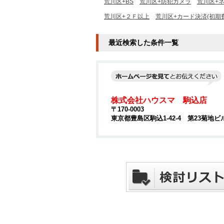
荒川区+BS
荒川区+防犯カメラ
荒川区+
荒川区+２Ｆ以上
荒川区+カード決済(初期
最近検索した条件一覧
株式会社ハウスマ 駒込店
〒170-0003
東京都豊島区駒込1-42-4 第23菊地ビ