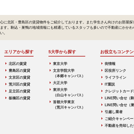
心に北区・豊島区の賃貸物件をご紹介しております。また学生さん向けのお部屋探
ます。駒込・巣鴨の地域情報にも精通しているスタッフも多いので不動産にかかわ
い。
エリアから探す
5大学から探す
お役立ちコンテン
北区の賃貸
東京大学
街情報
豊島区の賃貸
文京学院大学
区役所リンク
（本郷キャンパス）
文京区の賃貸
ライフライン
大正大学
荒川区の賃貸
IT重説
東洋大学
足立区の賃貸
クレジットカード
（白山キャンパス）
板橋区の賃貸
LINE問い合せ（
首都大学東京
LINE問い合せ（
（荒川キャンパス）
引越し業者
ご紹介キャンペー
不動産を売却した