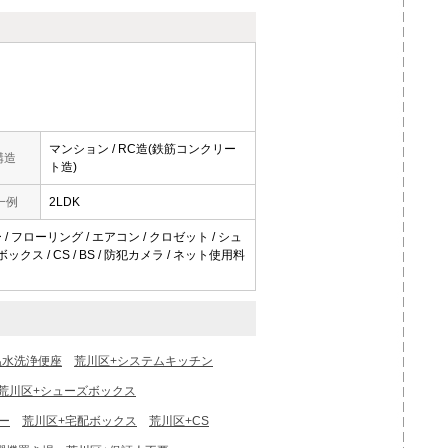
マンション / RC造(鉄筋コンクリー
構造
ト造)
一例
2LDK
/ フローリング / エアコン / クロゼット / シュ
ス / CS / BS / 防犯カメラ / ネット使用料
温水洗浄便座
荒川区+システムキッチン
荒川区+シューズボックス
ー
荒川区+宅配ボックス
荒川区+CS