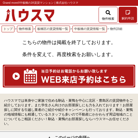
Grand moreII中板橋の1K賃貸マンション | 株式会社ハウスマ
解約申請
物件検索
トップ
>
物件検索
>
板橋区の賃貸情報一覧
>
中板橋の賃貸情報一覧
> 物件詳細
こちらの物件は掲載を終了しております。
条件を変えて、再度検索をお願いします。
ハウスマでは単身やご家族で住める駒込・巣鴨を中心に北区・豊島区の賃貸物件をご
紹介しております。また学生さん向けのお部屋探しにも力を入れております！お部屋
探しに関する引越し業者のご紹介や紹介キャンペーンも行っております。駒込・巣鴨
の地域情報にも精通しているスタッフも多いので不動産にかかわらず周辺地域のこと
についてもご相談ください！駒込・巣鴨のお部屋探しならハウスマへお任せくださ
い。
このページの先頭へ