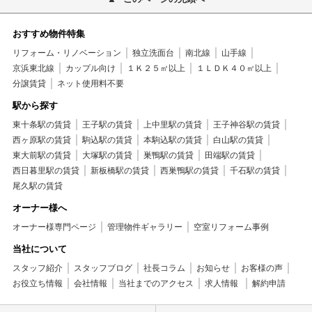
おすすめ物件特集
リフォーム・リノベーション
独立洗面台
南北線
山手線
京浜東北線
カップル向け
１Ｋ２５㎡以上
１ＬＤＫ４０㎡以上
分譲賃貸
ネット使用料不要
駅から探す
東十条駅の賃貸
王子駅の賃貸
上中里駅の賃貸
王子神谷駅の賃貸
西ヶ原駅の賃貸
駒込駅の賃貸
本駒込駅の賃貸
白山駅の賃貸
東大前駅の賃貸
大塚駅の賃貸
巣鴨駅の賃貸
田端駅の賃貸
西日暮里駅の賃貸
新板橋駅の賃貸
西巣鴨駅の賃貸
千石駅の賃貸
尾久駅の賃貸
オーナー様へ
オーナー様専門ページ
管理物件ギャラリー
空室リフォーム事例
当社について
スタッフ紹介
スタッフブログ
社長コラム
お知らせ
お客様の声
お役立ち情報
会社情報
当社までのアクセス
求人情報
解約申請