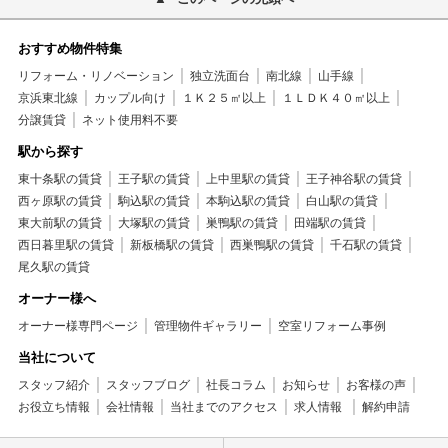
おすすめ物件特集
リフォーム・リノベーション
独立洗面台
南北線
山手線
京浜東北線
カップル向け
１Ｋ２５㎡以上
１ＬＤＫ４０㎡以上
分譲賃貸
ネット使用料不要
駅から探す
東十条駅の賃貸
王子駅の賃貸
上中里駅の賃貸
王子神谷駅の賃貸
西ヶ原駅の賃貸
駒込駅の賃貸
本駒込駅の賃貸
白山駅の賃貸
東大前駅の賃貸
大塚駅の賃貸
巣鴨駅の賃貸
田端駅の賃貸
西日暮里駅の賃貸
新板橋駅の賃貸
西巣鴨駅の賃貸
千石駅の賃貸
尾久駅の賃貸
オーナー様へ
オーナー様専門ページ
管理物件ギャラリー
空室リフォーム事例
当社について
スタッフ紹介
スタッフブログ
社長コラム
お知らせ
お客様の声
お役立ち情報
会社情報
当社までのアクセス
求人情報
解約申請