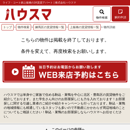
ライフ・コート錦上板橋の1K賃貸アパート | 株式会社ハウスマ
解約申請
物件検索
トップ
>
物件検索
>
練馬区の賃貸情報一覧
>
上板橋の賃貸情報一覧
> 物件詳細
こちらの物件は掲載を終了しております。
条件を変えて、再度検索をお願いします。
ハウスマでは単身やご家族で住める駒込・巣鴨を中心に北区・豊島区の賃貸物件をご
紹介しております。また学生さん向けのお部屋探しにも力を入れております！お部屋
探しに関する引越し業者のご紹介や紹介キャンペーンも行っております。駒込・巣鴨
の地域情報にも精通しているスタッフも多いので不動産にかかわらず周辺地域のこと
についてもご相談ください！駒込・巣鴨のお部屋探しならハウスマへお任せくださ
い。
このページの先頭へ