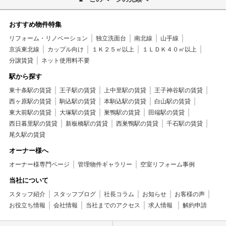
おすすめ物件特集
リフォーム・リノベーション
独立洗面台
南北線
山手線
京浜東北線
カップル向け
１Ｋ２５㎡以上
１ＬＤＫ４０㎡以上
分譲賃貸
ネット使用料不要
駅から探す
東十条駅の賃貸
王子駅の賃貸
上中里駅の賃貸
王子神谷駅の賃貸
西ヶ原駅の賃貸
駒込駅の賃貸
本駒込駅の賃貸
白山駅の賃貸
東大前駅の賃貸
大塚駅の賃貸
巣鴨駅の賃貸
田端駅の賃貸
西日暮里駅の賃貸
新板橋駅の賃貸
西巣鴨駅の賃貸
千石駅の賃貸
尾久駅の賃貸
オーナー様へ
オーナー様専門ページ
管理物件ギャラリー
空室リフォーム事例
当社について
スタッフ紹介
スタッフブログ
社長コラム
お知らせ
お客様の声
お役立ち情報
会社情報
当社までのアクセス
求人情報
解約申請