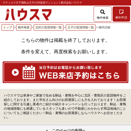
ラティエラ王子飛鳥山王子の1K賃貸マンション | 株式会社ハウスマ
解約申請
物件検索
トップ
>
物件検索
>
北区の賃貸情報一覧
>
王子の賃貸情報一覧
> 物件詳細
こちらの物件は掲載を終了しております。
条件を変えて、再度検索をお願いします。
ハウスマでは単身やご家族で住める駒込・巣鴨を中心に北区・豊島区の賃貸物件をご
紹介しております。また学生さん向けのお部屋探しにも力を入れております！お部屋
探しに関する引越し業者のご紹介や紹介キャンペーンも行っております。駒込・巣鴨
の地域情報にも精通しているスタッフも多いので不動産にかかわらず周辺地域のこと
についてもご相談ください！駒込・巣鴨のお部屋探しならハウスマへお任せくださ
い。
このページの先頭へ