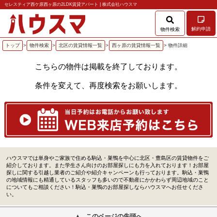
セレスティア西ケ原西ヶ原の2LDK賃貸アパート | 株式会社ハウスマ
解約申請
物件検索
トップ
>
物件検索
>
北区の賃貸情報一覧
>
西ヶ原の賃貸情報一覧
> 物件詳細
こちらの物件は掲載を終了しております。
条件を変えて、再度検索をお願いします。
ハウスマでは単身やご家族で住める駒込・巣鴨を中心に北区・豊島区の賃貸物件をご
紹介しております。また学生さん向けのお部屋探しにも力を入れております！お部屋
探しに関する引越し業者のご紹介や紹介キャンペーンも行っております。駒込・巣鴨
の地域情報にも精通しているスタッフも多いので不動産にかかわらず周辺地域のこと
についてもご相談ください！駒込・巣鴨のお部屋探しならハウスマへお任せくださ
い。
このページの先頭へ