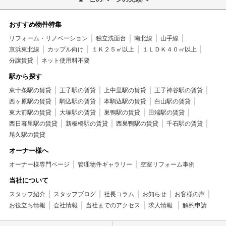
おすすめ物件特集
リフォーム・リノベーション
独立洗面台
南北線
山手線
京浜東北線
カップル向け
１Ｋ２５㎡以上
１ＬＤＫ４０㎡以上
分譲賃貸
ネット使用料不要
駅から探す
東十条駅の賃貸
王子駅の賃貸
上中里駅の賃貸
王子神谷駅の賃貸
西ヶ原駅の賃貸
駒込駅の賃貸
本駒込駅の賃貸
白山駅の賃貸
東大前駅の賃貸
大塚駅の賃貸
巣鴨駅の賃貸
田端駅の賃貸
西日暮里駅の賃貸
新板橋駅の賃貸
西巣鴨駅の賃貸
千石駅の賃貸
尾久駅の賃貸
オーナー様へ
オーナー様専門ページ
管理物件ギャラリー
空室リフォーム事例
当社について
スタッフ紹介
スタッフブログ
社長コラム
お知らせ
お客様の声
お役立ち情報
会社情報
当社までのアクセス
求人情報
解約申請