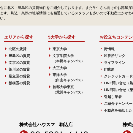
心に北区・豊島区の賃貸物件をご紹介しております。また学生さん向けのお部屋探
ます。駒込・巣鴨の地域情報にも精通しているスタッフも多いので不動産にかかわ
い。
エリアから探す
5大学から探す
お役立ちコンテン
北区の賃貸
東京大学
街情報
豊島区の賃貸
文京学院大学
区役所リンク
（本郷キャンパス）
文京区の賃貸
ライフライン
大正大学
荒川区の賃貸
IT重説
東洋大学
足立区の賃貸
クレジットカード
（白山キャンパス）
板橋区の賃貸
LINE問い合せ（
首都大学東京
LINE問い合せ（
（荒川キャンパス）
引越し業者
ご紹介キャンペー
不動産を売却した
株式会社ハウスマ 駒込店
株式