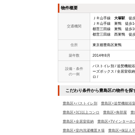
物件概要
ＪＲ山手線
大塚駅
徒歩
ＪＲ山手線 巣鴨 徒歩1
交通機関
都営三田線 巣鴨 徒歩1
都営三田線 西巣鴨 徒歩
住所
東京都豊島区巣鴨
築年数
2014年8月
バストイレ別 / 追焚機能浴室
設備・条件
ーズボックス / 全居室収納 /
の一例
ロ /
こだわり条件から豊島区の物件を探
豊島区+バストイレ別
豊島区+追焚機能浴
豊島区+3口以上コンロ
豊島区+角部屋
豊
豊島区+全居室収納
豊島区+TVインターホ
豊島区+室内洗濯機置き場
豊島区+保証人