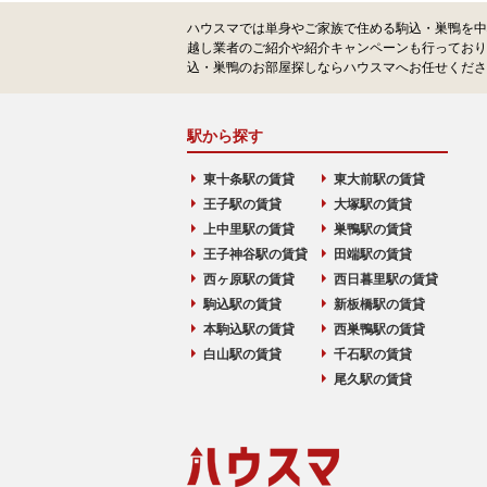
ハウスマでは単身やご家族で住める駒込・巣鴨を中
越し業者のご紹介や紹介キャンペーンも行っており
込・巣鴨のお部屋探しならハウスマへお任せくださ
駅から探す
東十条駅の賃貸
東大前駅の賃貸
王子駅の賃貸
大塚駅の賃貸
上中里駅の賃貸
巣鴨駅の賃貸
王子神谷駅の賃貸
田端駅の賃貸
西ヶ原駅の賃貸
西日暮里駅の賃貸
駒込駅の賃貸
新板橋駅の賃貸
本駒込駅の賃貸
西巣鴨駅の賃貸
白山駅の賃貸
千石駅の賃貸
尾久駅の賃貸