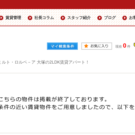
賃貸管理
社長コラム
スタッフ紹介
ブログ
お
0
現在
件
ミルト・ロルベ－ア 大塚の2LDK賃貸アパート！