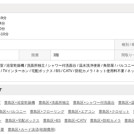
9分
4分
0分
10分
種別 / 
階層
3階
間取り
 / 浴室乾燥機 / 洗面所独立 / シャワー付洗面台 / 温水洗浄便座 / 角部屋 / バルコニー 
 TVインターホン / 宅配ボックス / BS / CATV / 防犯カメラ / ネット使用料不要 /
す
室
豊島区+浴室乾燥機
豊島区+洗面所独立
豊島区+シャワー付洗面台
豊島区+
島区+バルコニー
豊島区+フローリング
豊島区+エアコン
豊島区+クロゼット
ン
豊島区+宅配ボックス
豊島区+BS
豊島区+CATV
豊島区+防犯カメラ
豊島
不要
豊島区+カード決済(初期費用)