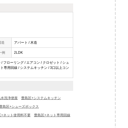
構造
アパート / 木造
一例
2LDK
/ フローリング / エアコン / クロゼット / シュ
 ネット専用回線 / システムキッチン / 3口以上コン
温水洗浄便座
豊島区+システムキッチン
豊島区+シューズボックス
区+ネット使用料不要
豊島区+ネット専用回線