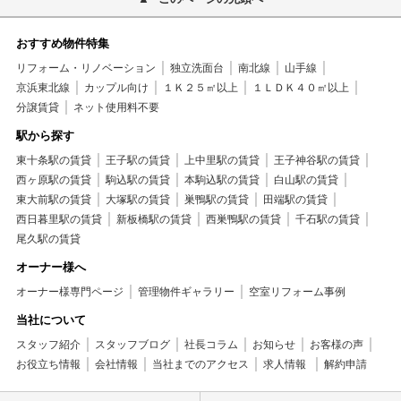
おすすめ物件特集
リフォーム・リノベーション
独立洗面台
南北線
山手線
京浜東北線
カップル向け
１Ｋ２５㎡以上
１ＬＤＫ４０㎡以上
分譲賃貸
ネット使用料不要
駅から探す
東十条駅の賃貸
王子駅の賃貸
上中里駅の賃貸
王子神谷駅の賃貸
西ヶ原駅の賃貸
駒込駅の賃貸
本駒込駅の賃貸
白山駅の賃貸
東大前駅の賃貸
大塚駅の賃貸
巣鴨駅の賃貸
田端駅の賃貸
西日暮里駅の賃貸
新板橋駅の賃貸
西巣鴨駅の賃貸
千石駅の賃貸
尾久駅の賃貸
オーナー様へ
オーナー様専門ページ
管理物件ギャラリー
空室リフォーム事例
当社について
スタッフ紹介
スタッフブログ
社長コラム
お知らせ
お客様の声
お役立ち情報
会社情報
当社までのアクセス
求人情報
解約申請