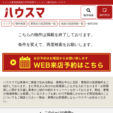
ドゥーエ東池袋池袋の1DK賃貸マンション | 株式会社ハウスマ
解約申請
物件検索
トップ
>
物件検索
>
豊島区の賃貸情報一覧
>
池袋の賃貸情報一覧
> 物件詳細
こちらの物件は掲載を終了しております。
条件を変えて、再度検索をお願いします。
ハウスマでは単身やご家族で住める駒込・巣鴨を中心に北区・豊島区の賃貸物件をご
紹介しております。また学生さん向けのお部屋探しにも力を入れております！お部屋
探しに関する引越し業者のご紹介や紹介キャンペーンも行っております。駒込・巣鴨
の地域情報にも精通しているスタッフも多いので不動産にかかわらず周辺地域のこと
についてもご相談ください！駒込・巣鴨のお部屋探しならハウスマへお任せくださ
い。
このページの先頭へ