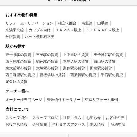
おすすめ物件特集
リフォーム・リノベーション
独立洗面台
南北線
山手線
京浜東北線
カップル向け
１Ｋ２５㎡以上
１ＬＤＫ４０㎡以上
分譲賃貸
ネット使用料不要
駅から探す
東十条駅の賃貸
王子駅の賃貸
上中里駅の賃貸
王子神谷駅の賃貸
西ヶ原駅の賃貸
駒込駅の賃貸
本駒込駅の賃貸
白山駅の賃貸
東大前駅の賃貸
大塚駅の賃貸
巣鴨駅の賃貸
田端駅の賃貸
西日暮里駅の賃貸
新板橋駅の賃貸
西巣鴨駅の賃貸
千石駅の賃貸
尾久駅の賃貸
オーナー様へ
オーナー様専門ページ
管理物件ギャラリー
空室リフォーム事例
当社について
スタッフ紹介
スタッフブログ
社長コラム
お知らせ
お客様の声
お役立ち情報
会社情報
当社までのアクセス
求人情報
解約申請