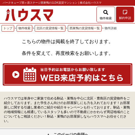
パークキューブ西ヶ原ステージ西巣鴨の1LDK賃貸マンション | 株式会社ハウスマ
解約申請
物件検索
トップ
>
物件検索
>
北区の賃貸情報一覧
>
西巣鴨の賃貸情報一覧
> 物件詳細
こちらの物件は掲載を終了しております。
条件を変えて、再度検索をお願いします。
ハウスマでは単身やご家族で住める駒込・巣鴨を中心に北区・豊島区の賃貸物件をご
紹介しております。また学生さん向けのお部屋探しにも力を入れております！お部屋
探しに関する引越し業者のご紹介や紹介キャンペーンも行っております。駒込・巣鴨
の地域情報にも精通しているスタッフも多いので不動産にかかわらず周辺地域のこと
についてもご相談ください！駒込・巣鴨のお部屋探しならハウスマへお任せくださ
い。
このページの先頭へ