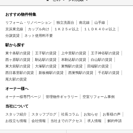
おすすめ物件特集
リフォーム・リノベーション
独立洗面台
南北線
山手線
京浜東北線
カップル向け
１Ｋ２５㎡以上
１ＬＤＫ４０㎡以上
分譲賃貸
ネット使用料不要
駅から探す
東十条駅の賃貸
王子駅の賃貸
上中里駅の賃貸
王子神谷駅の賃貸
西ヶ原駅の賃貸
駒込駅の賃貸
本駒込駅の賃貸
白山駅の賃貸
東大前駅の賃貸
大塚駅の賃貸
巣鴨駅の賃貸
田端駅の賃貸
西日暮里駅の賃貸
新板橋駅の賃貸
西巣鴨駅の賃貸
千石駅の賃貸
尾久駅の賃貸
オーナー様へ
オーナー様専門ページ
管理物件ギャラリー
空室リフォーム事例
当社について
スタッフ紹介
スタッフブログ
社長コラム
お知らせ
お客様の声
お役立ち情報
会社情報
当社までのアクセス
求人情報
解約申請