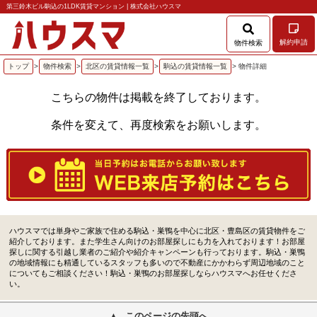
第三鈴木ビル駒込の1LDK賃貸マンション | 株式会社ハウスマ
解約申請
物件検索
トップ
>
物件検索
>
北区の賃貸情報一覧
>
駒込の賃貸情報一覧
> 物件詳細
こちらの物件は掲載を終了しております。
条件を変えて、再度検索をお願いします。
ハウスマでは単身やご家族で住める駒込・巣鴨を中心に北区・豊島区の賃貸物件をご
紹介しております。また学生さん向けのお部屋探しにも力を入れております！お部屋
探しに関する引越し業者のご紹介や紹介キャンペーンも行っております。駒込・巣鴨
の地域情報にも精通しているスタッフも多いので不動産にかかわらず周辺地域のこと
についてもご相談ください！駒込・巣鴨のお部屋探しならハウスマへお任せくださ
い。
このページの先頭へ