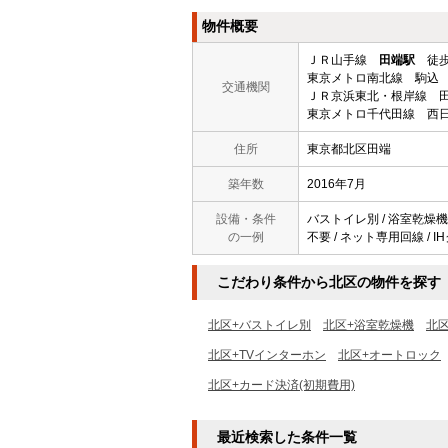
物件概要
ＪＲ山手線
田端駅
徒歩
東京メトロ南北線 駒込 
交通機関
ＪＲ京浜東北・根岸線 田
東京メトロ千代田線 西日
住所
東京都北区田端
築年数
2016年7月
設備・条件
バストイレ別 / 浴室乾燥機 
の一例
不要 / ネット専用回線 / 
こだわり条件から北区の物件を探す
北区+バストイレ別
北区+浴室乾燥機
北
北区+TVインターホン
北区+オートロック
北区+カード決済(初期費用)
最近検索した条件一覧