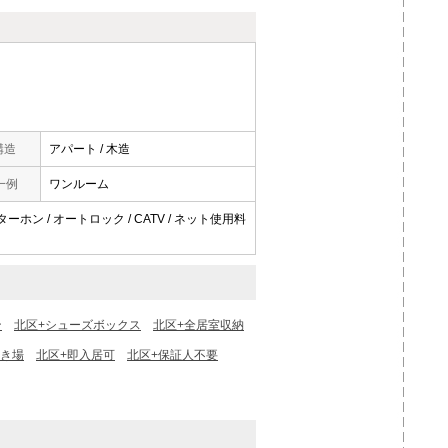
構造
アパート / 木造
一例
ワンルーム
ーホン / オートロック / CATV / ネット使用料
ン
北区+シューズボックス
北区+全居室収納
置き場
北区+即入居可
北区+保証人不要