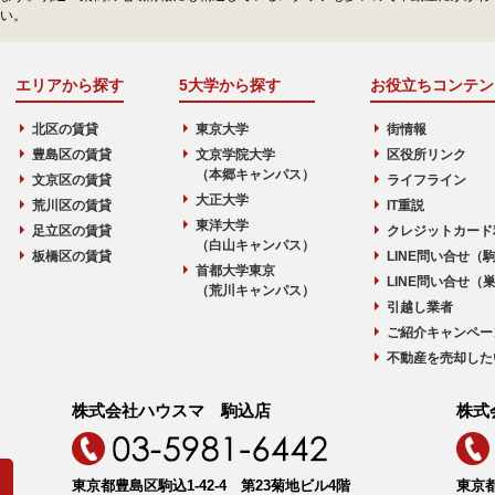
い。
エリアから探す
5大学から探す
お役立ちコンテン
北区の賃貸
東京大学
街情報
豊島区の賃貸
文京学院大学
区役所リンク
（本郷キャンパス）
文京区の賃貸
ライフライン
大正大学
荒川区の賃貸
IT重説
東洋大学
足立区の賃貸
クレジットカード
（白山キャンパス）
板橋区の賃貸
LINE問い合せ（
首都大学東京
LINE問い合せ（
（荒川キャンパス）
引越し業者
ご紹介キャンペー
不動産を売却した
株式会社ハウスマ 駒込店
株式
東京都豊島区駒込1-42-4 第23菊地ビル4階
東京都