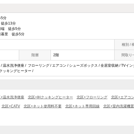
5分
徒歩13分
端 徒歩5分
暮里 徒歩5分
種別 / 
階層
2階
間取り
/ 温水洗浄便座 / フローリング / エアコン / シューズボックス / 全居室収納 / TVインタ
IHクッキングヒーター /
区+温水洗浄便座
北区+IHクッキングヒーター
北区+フローリング
北区+エアコ
北区+CATV
北区+ネット使用料不要
北区+ネット専用回線
北区+室内洗濯機