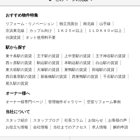
おすすめ物件特集
リフォーム・リノベーション
独立洗面台
南北線
山手線
京浜東北線
カップル向け
１Ｋ２５㎡以上
１ＬＤＫ４０㎡以上
分譲賃貸
ネット使用料不要
駅から探す
東十条駅の賃貸
王子駅の賃貸
上中里駅の賃貸
王子神谷駅の賃貸
西ヶ原駅の賃貸
駒込駅の賃貸
本駒込駅の賃貸
白山駅の賃貸
東大前駅の賃貸
大塚駅の賃貸
巣鴨駅の賃貸
田端駅の賃貸
西日暮里駅の賃貸
新板橋駅の賃貸
西巣鴨駅の賃貸
千石駅の賃貸
尾久駅の賃貸
オーナー様へ
オーナー様専門ページ
管理物件ギャラリー
空室リフォーム事例
当社について
スタッフ紹介
スタッフブログ
社長コラム
お知らせ
お客様の声
お役立ち情報
会社情報
当社までのアクセス
求人情報
解約申請