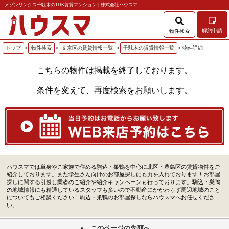
メゾンリンクス千駄木の1DK賃貸マンション | 株式会社ハウスマ
解約申請
物件検索
トップ
>
物件検索
>
文京区の賃貸情報一覧
>
千駄木の賃貸情報一覧
> 物件詳細
こちらの物件は掲載を終了しております。
条件を変えて、再度検索をお願いします。
ハウスマでは単身やご家族で住める駒込・巣鴨を中心に北区・豊島区の賃貸物件をご
紹介しております。また学生さん向けのお部屋探しにも力を入れております！お部屋
探しに関する引越し業者のご紹介や紹介キャンペーンも行っております。駒込・巣鴨
の地域情報にも精通しているスタッフも多いので不動産にかかわらず周辺地域のこと
についてもご相談ください！駒込・巣鴨のお部屋探しならハウスマへお任せくださ
い。
このページの先頭へ