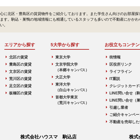
心に北区・豊島区の賃貸物件をご紹介しております。また学生さん向けのお部屋探
ます。駒込・巣鴨の地域情報にも精通しているスタッフも多いので不動産にかかわ
い。
エリアから探す
5大学から探す
お役立ちコンテン
北区の賃貸
東京大学
街情報
豊島区の賃貸
文京学院大学
区役所リンク
（本郷キャンパス）
文京区の賃貸
ライフライン
大正大学
荒川区の賃貸
IT重説
東洋大学
足立区の賃貸
クレジットカード
（白山キャンパス）
板橋区の賃貸
LINE問い合せ（
首都大学東京
LINE問い合せ（
（荒川キャンパス）
引越し業者
ご紹介キャンペー
不動産を売却した
株式会社ハウスマ 駒込店
株式