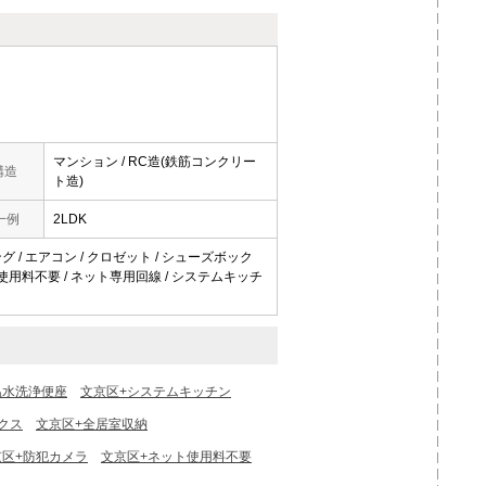
マンション / RC造(鉄筋コンクリー
構造
ト造)
一例
2LDK
グ / エアコン / クロゼット / シューズボック
ネット使用料不要 / ネット専用回線 / システムキッチ
温水洗浄便座
文京区+システムキッチン
クス
文京区+全居室収納
京区+防犯カメラ
文京区+ネット使用料不要