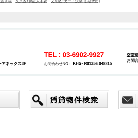
機置き場
文京区+保証人不要
文京区+カード決済(初期費用)
TEL : 03-6902-9927
空室
お問
ーアネックス3F
R01356-048815
お問合わせNO：