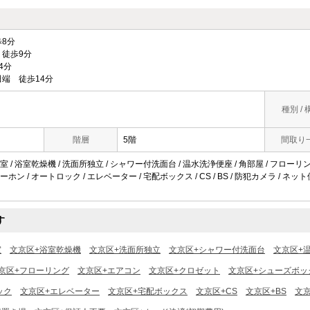
8分
徒歩9分
4分
端 徒歩14分
種別 / 
階層
5階
間取り
 / 浴室乾燥機 / 洗面所独立 / シャワー付洗面台 / 温水洗浄便座 / 角部屋 / フローリン
ターホン / オートロック / エレベーター / 宅配ボックス / CS / BS / 防犯カメラ / 
す
室
文京区+浴室乾燥機
文京区+洗面所独立
文京区+シャワー付洗面台
文京区+
京区+フローリング
文京区+エアコン
文京区+クロゼット
文京区+シューズボッ
ック
文京区+エレベーター
文京区+宅配ボックス
文京区+CS
文京区+BS
文