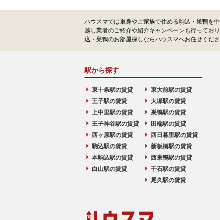
ハウスマでは単身やご家族で住める駒込・巣鴨を中
越し業者のご紹介や紹介キャンペーンも行っており
込・巣鴨のお部屋探しならハウスマへお任せくださ
駅から探す
東十条駅の賃貸
東大前駅の賃貸
王子駅の賃貸
大塚駅の賃貸
上中里駅の賃貸
巣鴨駅の賃貸
王子神谷駅の賃貸
田端駅の賃貸
西ヶ原駅の賃貸
西日暮里駅の賃貸
駒込駅の賃貸
新板橋駅の賃貸
本駒込駅の賃貸
西巣鴨駅の賃貸
白山駅の賃貸
千石駅の賃貸
尾久駅の賃貸