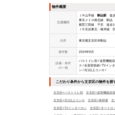
物件概要
ＪＲ山手線
駒込駅
徒歩
東京メトロ南北線 駒込 
交通機関
都営三田線 千石 徒歩1
ＪＲ京浜東北・根岸線 田
住所
東京都文京区本駒込
築年数
2024年9月
バストイレ別 / 追焚機能浴室
設備・条件
ス / 全居室収納 / TVイン
の一例
ン / 3口以上コンロ /
こだわり条件から文京区の物件を探
文京区+バストイレ別
文京区+追焚機能浴
文京区+3口以上コンロ
文京区+角部屋
文
文京区+TVインターホン
文京区+オートロ