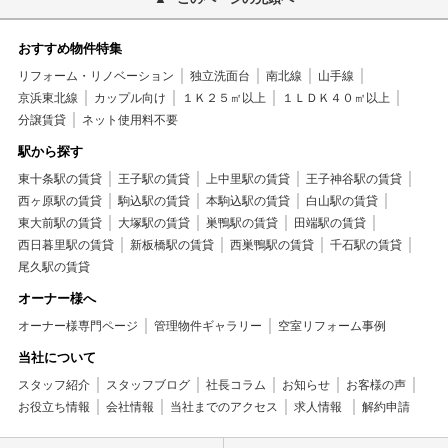
おすすめ物件特集
リフォーム・リノベーション
独立洗面台
南北線
山手線
京浜東北線
カップル向け
１Ｋ２５㎡以上
１ＬＤＫ４０㎡以上
分譲賃貸
ネット使用料不要
駅から探す
東十条駅の賃貸
王子駅の賃貸
上中里駅の賃貸
王子神谷駅の賃貸
西ヶ原駅の賃貸
駒込駅の賃貸
本駒込駅の賃貸
白山駅の賃貸
東大前駅の賃貸
大塚駅の賃貸
巣鴨駅の賃貸
田端駅の賃貸
西日暮里駅の賃貸
新板橋駅の賃貸
西巣鴨駅の賃貸
千石駅の賃貸
尾久駅の賃貸
オーナー様へ
オーナー様専門ページ
管理物件ギャラリー
空室リフォーム事例
当社について
スタッフ紹介
スタッフブログ
社長コラム
お知らせ
お客様の声
お役立ち情報
会社情報
当社までのアクセス
求人情報
解約申請