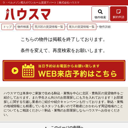
ラ・ベルメゾン尾久のワンルーム賃貸アパート | 株式会社ハウスマ
解約申請
物件検索
トップ
>
物件検索
>
荒川区の賃貸情報一覧
>
尾久の賃貸情報一覧
> 物件詳細
こちらの物件は掲載を終了しております。
条件を変えて、再度検索をお願いします。
ハウスマでは単身やご家族で住める駒込・巣鴨を中心に北区・豊島区の賃貸物件をご
紹介しております。また学生さん向けのお部屋探しにも力を入れております！お部屋
探しに関する引越し業者のご紹介や紹介キャンペーンも行っております。駒込・巣鴨
の地域情報にも精通しているスタッフも多いので不動産にかかわらず周辺地域のこと
についてもご相談ください！駒込・巣鴨のお部屋探しならハウスマへお任せくださ
い。
このページの先頭へ