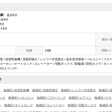
前駅
徒歩6分
歩8分
4分
14分
種別 / 
階層
14階
間取り
 / 浴室乾燥機 / 洗面所独立 / シャワー付洗面台 / 温水洗浄便座 / バルコニー / フロ
インターホン / オートロック / エレベーター / 宅配ボックス / 駐輪場 / 防犯カメラ / 
3口以上コンロ /
す
室
板橋区+浴室乾燥機
板橋区+洗面所独立
板橋区+シャワー付洗面台
板橋区+
ンロ
板橋区+バルコニー
板橋区+フローリング
板橋区+エアコン
板橋区+クロ
ン
板橋区+オートロック
板橋区+エレベーター
板橋区+宅配ボックス
板橋区+