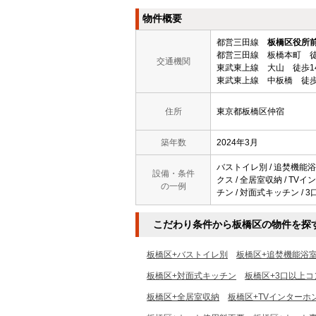
物件概要
都営三田線
板橋区役所
都営三田線 板橋本町 徒
交通機関
東武東上線 大山 徒歩1
東武東上線 中板橋 徒歩
住所
東京都板橋区仲宿
築年数
2024年3月
バストイレ別 / 追焚機能浴室
設備・条件
クス / 全居室収納 / TV
の一例
チン / 対面式キッチン / 
こだわり条件から板橋区の物件を探
板橋区+バストイレ別
板橋区+追焚機能浴
板橋区+対面式キッチン
板橋区+3口以上コ
板橋区+全居室収納
板橋区+TVインターホ