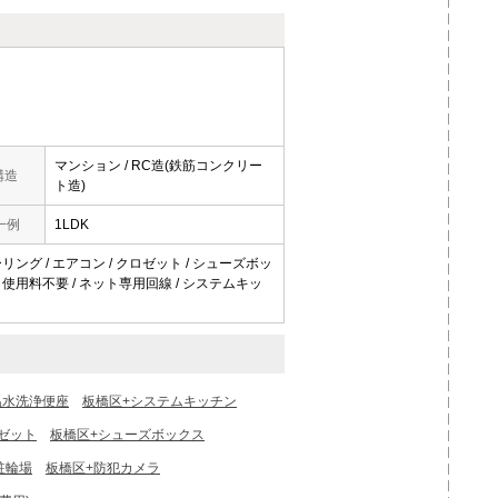
マンション / RC造(鉄筋コンクリー
構造
ト造)
一例
1LDK
ーリング / エアコン / クロゼット / シューズボッ
ネット使用料不要 / ネット専用回線 / システムキッ
温水洗浄便座
板橋区+システムキッチン
ゼット
板橋区+シューズボックス
駐輪場
板橋区+防犯カメラ