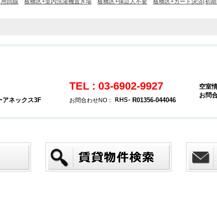
専用回線
板橋区+室内洗濯機置き場
板橋区+保証人不要
板橋区+カード決済(初期
TEL : 03-6902-9927
空室
お問
ーアネックス3F
R01356-044046
お問合わせNO：