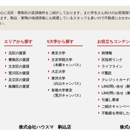
心に北区・豊島区の賃貸物件をご紹介しております。また学生さん向けのお部屋探
ます。駒込・巣鴨の地域情報にも精通しているスタッフも多いので不動産にかかわ
い。
エリアから探す
5大学から探す
お役立ちコンテン
北区の賃貸
東京大学
街情報
豊島区の賃貸
文京学院大学
区役所リンク
（本郷キャンパス）
文京区の賃貸
ライフライン
大正大学
荒川区の賃貸
IT重説
東洋大学
足立区の賃貸
クレジットカード
（白山キャンパス）
板橋区の賃貸
LINE問い合せ（
首都大学東京
LINE問い合せ（
（荒川キャンパス）
引越し業者
ご紹介キャンペー
不動産を売却した
株式会社ハウスマ 駒込店
株式