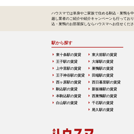
ハウスマでは単身やご家族で住める駒込・巣鴨を中
越し業者のご紹介や紹介キャンペーンも行っており
込・巣鴨のお部屋探しならハウスマへお任せくださ
駅から探す
東十条駅の賃貸
東大前駅の賃貸
王子駅の賃貸
大塚駅の賃貸
上中里駅の賃貸
巣鴨駅の賃貸
王子神谷駅の賃貸
田端駅の賃貸
西ヶ原駅の賃貸
西日暮里駅の賃貸
駒込駅の賃貸
新板橋駅の賃貸
本駒込駅の賃貸
西巣鴨駅の賃貸
白山駅の賃貸
千石駅の賃貸
尾久駅の賃貸