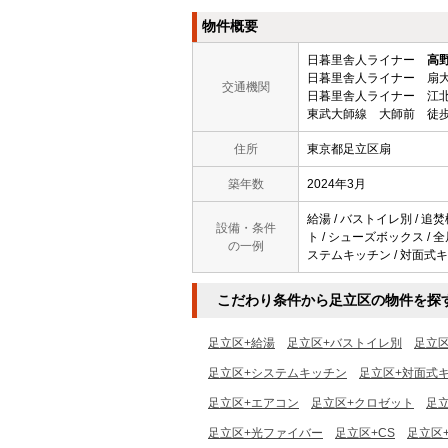
物件概要
日暮里舎人ライナー
高
日暮里舎人ライナー 扇大
交通機関
日暮里舎人ライナー 江北
東武大師線 大師前 徒歩
住所
東京都足立区扇
築年数
2024年3月
給湯 / バストイレ別 / 追焚
設備・条件
ト / シューズボックス / 全
の一例
ステムキッチン / 対面式キッ
こだわり条件から足立区の物件を探
足立区+給湯
足立区+バストイレ別
足立
足立区+システムキッチン
足立区+対面式
足立区+エアコン
足立区+クロゼット
足
足立区+光ファイバー
足立区+CS
足立区+