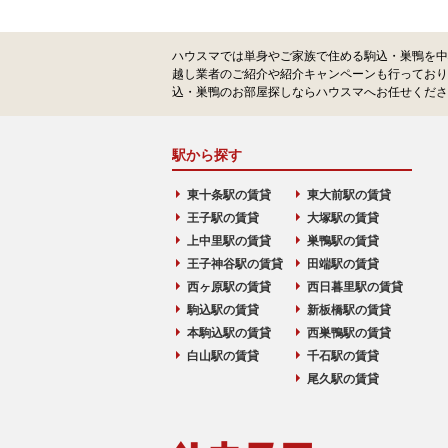
ハウスマでは単身やご家族で住める駒込・巣鴨を中
越し業者のご紹介や紹介キャンペーンも行っており
込・巣鴨のお部屋探しならハウスマへお任せくださ
駅から探す
東十条駅の賃貸
東大前駅の賃貸
王子駅の賃貸
大塚駅の賃貸
上中里駅の賃貸
巣鴨駅の賃貸
王子神谷駅の賃貸
田端駅の賃貸
西ヶ原駅の賃貸
西日暮里駅の賃貸
駒込駅の賃貸
新板橋駅の賃貸
本駒込駅の賃貸
西巣鴨駅の賃貸
白山駅の賃貸
千石駅の賃貸
尾久駅の賃貸