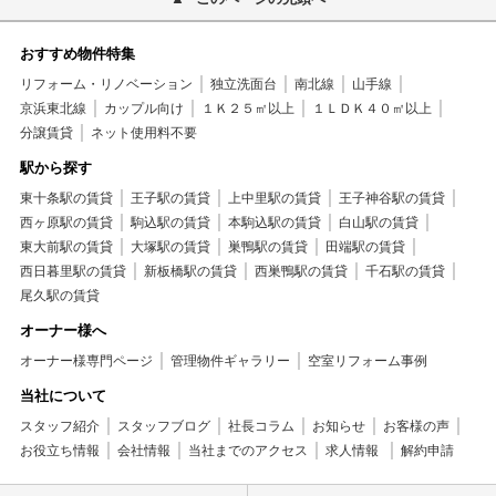
おすすめ物件特集
リフォーム・リノベーション
独立洗面台
南北線
山手線
京浜東北線
カップル向け
１Ｋ２５㎡以上
１ＬＤＫ４０㎡以上
分譲賃貸
ネット使用料不要
駅から探す
東十条駅の賃貸
王子駅の賃貸
上中里駅の賃貸
王子神谷駅の賃貸
西ヶ原駅の賃貸
駒込駅の賃貸
本駒込駅の賃貸
白山駅の賃貸
東大前駅の賃貸
大塚駅の賃貸
巣鴨駅の賃貸
田端駅の賃貸
西日暮里駅の賃貸
新板橋駅の賃貸
西巣鴨駅の賃貸
千石駅の賃貸
尾久駅の賃貸
オーナー様へ
オーナー様専門ページ
管理物件ギャラリー
空室リフォーム事例
当社について
スタッフ紹介
スタッフブログ
社長コラム
お知らせ
お客様の声
お役立ち情報
会社情報
当社までのアクセス
求人情報
解約申請