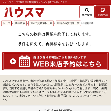
メインステージ田端田端の1K賃貸マンション | 株式会社ハウスマ
解約申請
物件検索
トップ
>
物件検索
>
北区の賃貸情報一覧
>
田端の賃貸情報一覧
> 物件詳細
こちらの物件は掲載を終了しております。
条件を変えて、再度検索をお願いします。
ハウスマでは単身やご家族で住める駒込・巣鴨を中心に北区・豊島区の賃貸物件をご
紹介しております。また学生さん向けのお部屋探しにも力を入れております！お部屋
探しに関する引越し業者のご紹介や紹介キャンペーンも行っております。駒込・巣鴨
の地域情報にも精通しているスタッフも多いので不動産にかかわらず周辺地域のこと
についてもご相談ください！駒込・巣鴨のお部屋探しならハウスマへお任せくださ
い。
このページの先頭へ