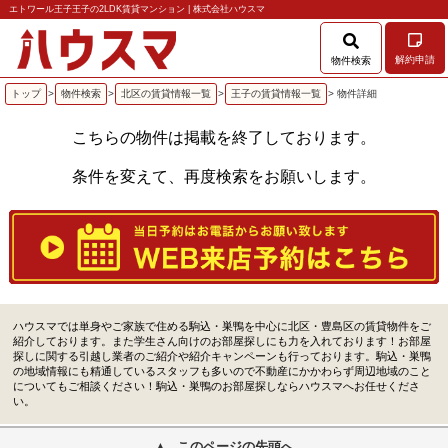
エトワール王子王子の2LDK賃貸マンション | 株式会社ハウスマ
解約申請
物件検索
トップ
>
物件検索
>
北区の賃貸情報一覧
>
王子の賃貸情報一覧
> 物件詳細
こちらの物件は掲載を終了しております。
条件を変えて、再度検索をお願いします。
ハウスマでは単身やご家族で住める駒込・巣鴨を中心に北区・豊島区の賃貸物件をご
紹介しております。また学生さん向けのお部屋探しにも力を入れております！お部屋
探しに関する引越し業者のご紹介や紹介キャンペーンも行っております。駒込・巣鴨
の地域情報にも精通しているスタッフも多いので不動産にかかわらず周辺地域のこと
についてもご相談ください！駒込・巣鴨のお部屋探しならハウスマへお任せくださ
い。
このページの先頭へ