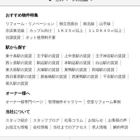
おすすめ物件特集
リフォーム・リノベーション
独立洗面台
南北線
山手線
京浜東北線
カップル向け
１Ｋ２５㎡以上
１ＬＤＫ４０㎡以上
分譲賃貸
ネット使用料不要
駅から探す
東十条駅の賃貸
王子駅の賃貸
上中里駅の賃貸
王子神谷駅の賃貸
西ヶ原駅の賃貸
駒込駅の賃貸
本駒込駅の賃貸
白山駅の賃貸
東大前駅の賃貸
大塚駅の賃貸
巣鴨駅の賃貸
田端駅の賃貸
西日暮里駅の賃貸
新板橋駅の賃貸
西巣鴨駅の賃貸
千石駅の賃貸
尾久駅の賃貸
オーナー様へ
オーナー様専門ページ
管理物件ギャラリー
空室リフォーム事例
当社について
スタッフ紹介
スタッフブログ
社長コラム
お知らせ
お客様の声
お役立ち情報
会社情報
当社までのアクセス
求人情報
解約申請