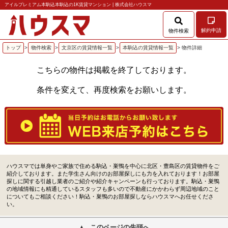
アイルプレミアム本駒込本駒込の1K賃貸マンション | 株式会社ハウスマ
解約申請
物件検索
トップ
>
物件検索
>
文京区の賃貸情報一覧
>
本駒込の賃貸情報一覧
> 物件詳細
こちらの物件は掲載を終了しております。
条件を変えて、再度検索をお願いします。
ハウスマでは単身やご家族で住める駒込・巣鴨を中心に北区・豊島区の賃貸物件をご
紹介しております。また学生さん向けのお部屋探しにも力を入れております！お部屋
探しに関する引越し業者のご紹介や紹介キャンペーンも行っております。駒込・巣鴨
の地域情報にも精通しているスタッフも多いので不動産にかかわらず周辺地域のこと
についてもご相談ください！駒込・巣鴨のお部屋探しならハウスマへお任せくださ
い。
このページの先頭へ