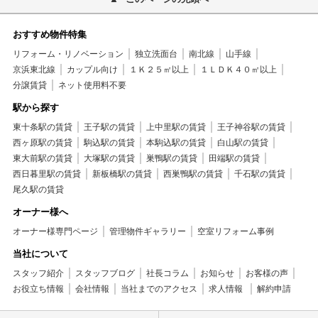
おすすめ物件特集
リフォーム・リノベーション
独立洗面台
南北線
山手線
京浜東北線
カップル向け
１Ｋ２５㎡以上
１ＬＤＫ４０㎡以上
分譲賃貸
ネット使用料不要
駅から探す
東十条駅の賃貸
王子駅の賃貸
上中里駅の賃貸
王子神谷駅の賃貸
西ヶ原駅の賃貸
駒込駅の賃貸
本駒込駅の賃貸
白山駅の賃貸
東大前駅の賃貸
大塚駅の賃貸
巣鴨駅の賃貸
田端駅の賃貸
西日暮里駅の賃貸
新板橋駅の賃貸
西巣鴨駅の賃貸
千石駅の賃貸
尾久駅の賃貸
オーナー様へ
オーナー様専門ページ
管理物件ギャラリー
空室リフォーム事例
当社について
スタッフ紹介
スタッフブログ
社長コラム
お知らせ
お客様の声
お役立ち情報
会社情報
当社までのアクセス
求人情報
解約申請