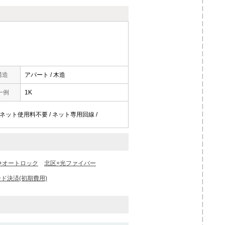
構造
アパート / 木造
一例
1K
 / ネット使用料不要 / ネット専用回線 /
+オートロック
北区+光ファイバー
ド決済(初期費用)