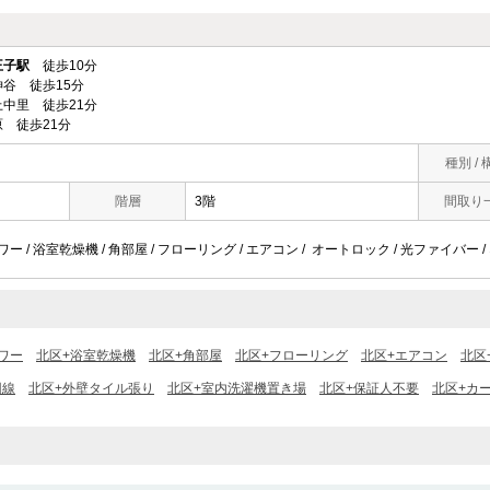
王子駅
徒歩10分
谷 徒歩15分
中里 徒歩21分
 徒歩21分
種別 / 
階層
3階
間取り
ャワー / 浴室乾燥機 / 角部屋 / フローリング / エアコン / オートロック / 光ファイバー
ワー
北区+浴室乾燥機
北区+角部屋
北区+フローリング
北区+エアコン
北区
回線
北区+外壁タイル張り
北区+室内洗濯機置き場
北区+保証人不要
北区+カー