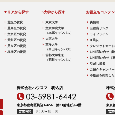
エリアから探す
5大学から探す
お役立ちコンテン
北区の賃貸
東京大学
街情報
豊島区の賃貸
文京学院大学
区役所リンク
（本郷キャンパス）
文京区の賃貸
ライフライン
大正大学
荒川区の賃貸
IT重説
東洋大学
足立区の賃貸
クレジットカード
（白山キャンパス）
板橋区の賃貸
LINE問い合せ（
首都大学東京
LINE問い合せ（
（荒川キャンパス）
引越し業者
ご紹介キャンペー
不動産を売却した
株式会社ハウスマ 駒込店
株式
東京都豊島区駒込1-42-4 第23菊地ビル4階
東京都
9：30～18：00
営業時間
営業