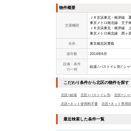
物件概要
ＪＲ京浜東北・根岸線
東京メトロ南北線 王子神
交通機関
ＪＲ京浜東北・根岸線 上
東京メトロ南北線 西ヶ原
住所
東京都北区豊島
築年数
2014年6月
設備・条件
給湯 / バストイレ別 / シ
の一例
こだわり条件から北区の物件を探す
北区+給湯
北区+バストイレ別
北区+シャ
北区+ネット使用料不要
北区+ネット専用
最近検索した条件一覧