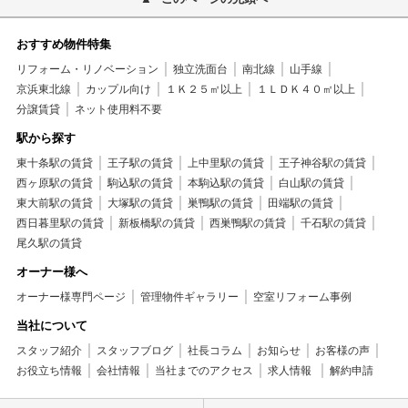
おすすめ物件特集
リフォーム・リノベーション
独立洗面台
南北線
山手線
京浜東北線
カップル向け
１Ｋ２５㎡以上
１ＬＤＫ４０㎡以上
分譲賃貸
ネット使用料不要
駅から探す
東十条駅の賃貸
王子駅の賃貸
上中里駅の賃貸
王子神谷駅の賃貸
西ヶ原駅の賃貸
駒込駅の賃貸
本駒込駅の賃貸
白山駅の賃貸
東大前駅の賃貸
大塚駅の賃貸
巣鴨駅の賃貸
田端駅の賃貸
西日暮里駅の賃貸
新板橋駅の賃貸
西巣鴨駅の賃貸
千石駅の賃貸
尾久駅の賃貸
オーナー様へ
オーナー様専門ページ
管理物件ギャラリー
空室リフォーム事例
当社について
スタッフ紹介
スタッフブログ
社長コラム
お知らせ
お客様の声
お役立ち情報
会社情報
当社までのアクセス
求人情報
解約申請