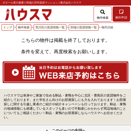
ボヌール尾久橋通り田端の2DK賃貸マンション | 株式会社ハウスマ
解約申請
物件検索
トップ
>
物件検索
>
荒川区の賃貸情報一覧
>
田端の賃貸情報一覧
> 物件詳細
こちらの物件は掲載を終了しております。
条件を変えて、再度検索をお願いします。
ハウスマでは単身やご家族で住める駒込・巣鴨を中心に北区・豊島区の賃貸物件をご
紹介しております。また学生さん向けのお部屋探しにも力を入れております！お部屋
探しに関する引越し業者のご紹介や紹介キャンペーンも行っております。駒込・巣鴨
の地域情報にも精通しているスタッフも多いので不動産にかかわらず周辺地域のこと
についてもご相談ください！駒込・巣鴨のお部屋探しならハウスマへお任せくださ
い。
このページの先頭へ